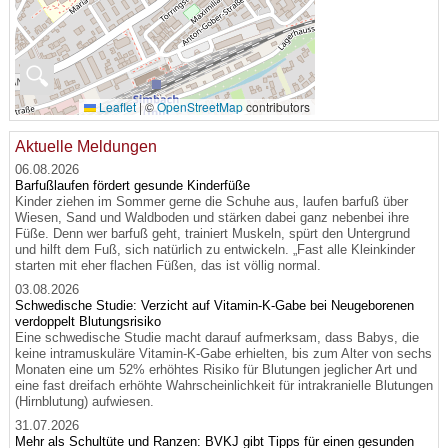
🔍
Leaflet
|
©
OpenStreetMap
contributors
Aktuelle Meldungen
06.08.2026
Barfußlaufen fördert gesunde Kinderfüße
Kinder ziehen im Sommer gerne die Schuhe aus, laufen barfuß über
Wiesen, Sand und Waldboden und stärken dabei ganz nebenbei ihre
Füße. Denn wer barfuß geht, trainiert Muskeln, spürt den Untergrund
und hilft dem Fuß, sich natürlich zu entwickeln. „Fast alle Kleinkinder
starten mit eher flachen Füßen, das ist völlig normal.
03.08.2026
Schwedische Studie: Verzicht auf Vitamin-K-Gabe bei Neugeborenen
verdoppelt Blutungsrisiko
Eine schwedische Studie macht darauf aufmerksam, dass Babys, die
keine intramuskuläre Vitamin-K-Gabe erhielten, bis zum Alter von sechs
Monaten eine um 52% erhöhtes Risiko für Blutungen jeglicher Art und
eine fast dreifach erhöhte Wahrscheinlichkeit für intrakranielle Blutungen
(Hirnblutung) aufwiesen.
31.07.2026
Mehr als Schultüte und Ranzen: BVKJ gibt Tipps für einen gesunden