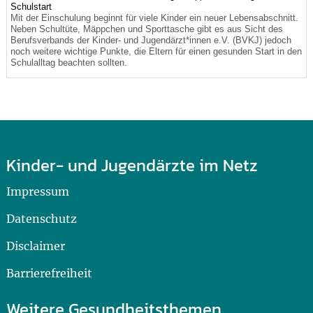
Schulstart
Mit der Einschulung beginnt für viele Kinder ein neuer Lebensabschnitt.
Neben Schultüte, Mäppchen und Sporttasche gibt es aus Sicht des
Berufsverbands der Kinder- und Jugendärzt*innen e.V. (BVKJ) jedoch
noch weitere wichtige Punkte, die Eltern für einen gesunden Start in den
Schulalltag beachten sollten.
Kinder- und Jugendärzte im Netz
Impressum
Datenschutz
Disclaimer
Barrierefreiheit
Weitere Gesundheitsthemen