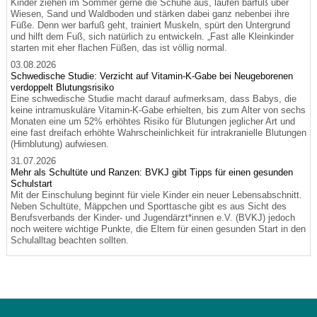
Kinder ziehen im Sommer gerne die Schuhe aus, laufen barfuß über
Wiesen, Sand und Waldboden und stärken dabei ganz nebenbei ihre
Füße. Denn wer barfuß geht, trainiert Muskeln, spürt den Untergrund
und hilft dem Fuß, sich natürlich zu entwickeln. „Fast alle Kleinkinder
starten mit eher flachen Füßen, das ist völlig normal.
03.08.2026
Schwedische Studie: Verzicht auf Vitamin-K-Gabe bei Neugeborenen
verdoppelt Blutungsrisiko
Eine schwedische Studie macht darauf aufmerksam, dass Babys, die
keine intramuskuläre Vitamin-K-Gabe erhielten, bis zum Alter von sechs
Monaten eine um 52% erhöhtes Risiko für Blutungen jeglicher Art und
eine fast dreifach erhöhte Wahrscheinlichkeit für intrakranielle Blutungen
(Hirnblutung) aufwiesen.
31.07.2026
Mehr als Schultüte und Ranzen: BVKJ gibt Tipps für einen gesunden
Schulstart
Mit der Einschulung beginnt für viele Kinder ein neuer Lebensabschnitt.
Neben Schultüte, Mäppchen und Sporttasche gibt es aus Sicht des
Berufsverbands der Kinder- und Jugendärzt*innen e.V. (BVKJ) jedoch
noch weitere wichtige Punkte, die Eltern für einen gesunden Start in den
Schulalltag beachten sollten.