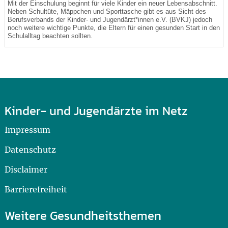
Mit der Einschulung beginnt für viele Kinder ein neuer Lebensabschnitt.
Neben Schultüte, Mäppchen und Sporttasche gibt es aus Sicht des
Berufsverbands der Kinder- und Jugendärzt*innen e.V. (BVKJ) jedoch
noch weitere wichtige Punkte, die Eltern für einen gesunden Start in den
Schulalltag beachten sollten.
Kinder- und Jugendärzte im Netz
Impressum
Datenschutz
Disclaimer
Barrierefreiheit
Weitere Gesundheitsthemen