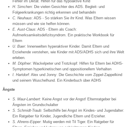
Fehler im Diktat. Hilfen für das hypoaktive Kind
H. Simchen
: Die vielen Gesichter des ADS. Begleit- und
Folgeerkrankungen richtig erkennen und behandeln
C. Neuhaus
: ADS - So stärken Sie ihr Kind. Was Eltern wissen
müssen und wie sie helfen können.
E. Aust-Claus
: ADS - Eltern als Coach:
Aufmerksamkeitsdefizitsyndrom. Ein praktische Workbook für
Eltern
U. Baer
: Innenwelten hyperaktiver Kinder. Damit Eltern und
Erziehende verstehen, wie Kinder mit ADS/ADHS sich und ihre Welt
erleben.
M. Döpfner
: Wackelpeter und Trotzkopf: Hilfen für Eltern bei ADHS-
Symptomen hyperkinetischen und oppositionellem Verhalten
I. Hartdorf
: Alex und Jonny: Die Geschichte vom Zippel-Zappelkind
und seinem Wuschelhund. Ein Kinderbuch über ADHS
Ängste
S. Maur-Lambert
: Keine Angst vor der Angst! Elternratgeber bei
Ängsten im Grundschulalter
S. Schmidt-Traub
: Selbsthilfe bei Angst im Kindes- und Jugendalter:
Ein Ratgeber für Kinder, Jugendliche Eltern und Erzieher.
S. Ahrens-Eipper
: Mutig werden mit Til Tiger. Ein Ratgeber für