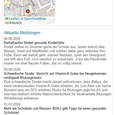
🔍
Leaflet
|
©
OpenStreetMap
contributors
Aktuelle Meldungen
06.08.2026
Barfußlaufen fördert gesunde Kinderfüße
Kinder ziehen im Sommer gerne die Schuhe aus, laufen barfuß über
Wiesen, Sand und Waldboden und stärken dabei ganz nebenbei ihre
Füße. Denn wer barfuß geht, trainiert Muskeln, spürt den Untergrund
und hilft dem Fuß, sich natürlich zu entwickeln. „Fast alle Kleinkinder
starten mit eher flachen Füßen, das ist völlig normal.
03.08.2026
Schwedische Studie: Verzicht auf Vitamin-K-Gabe bei Neugeborenen
verdoppelt Blutungsrisiko
Eine schwedische Studie macht darauf aufmerksam, dass Babys, die
keine intramuskuläre Vitamin-K-Gabe erhielten, bis zum Alter von sechs
Monaten eine um 52% erhöhtes Risiko für Blutungen jeglicher Art und
eine fast dreifach erhöhte Wahrscheinlichkeit für intrakranielle Blutungen
(Hirnblutung) aufwiesen.
31.07.2026
Mehr als Schultüte und Ranzen: BVKJ gibt Tipps für einen gesunden
Schulstart