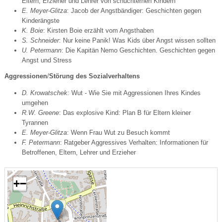
Eltern, Erzieher und Lehrer von schüchternen Kindern
E. Meyer-Glitza
: Jacob der Angstbändiger: Geschichten gegen
Kinderängste
K. Boie
: Kirsten Boie erzählt vom Angsthaben
S. Schneider
: Nur keine Panik! Was Kids über Angst wissen sollten
U. Petermann
: Die Kapitän Nemo Geschichten. Geschichten gegen
Angst und Stress
Aggressionen
/
Störung
des
Sozialverhaltens
D. Krowatschek:
Wut - Wie Sie mit Aggressionen Ihres Kindes
umgehen
R.W. Greene
: Das explosive Kind: Plan B für Eltern kleiner
Tyrannen
E. Meyer-Glitza
: Wenn Frau Wut zu Besuch kommt
F. Petermann
: Ratgeber Aggressives Verhalten: Informationen für
Betroffenen, Eltern, Lehrer und Erzieher
+
−