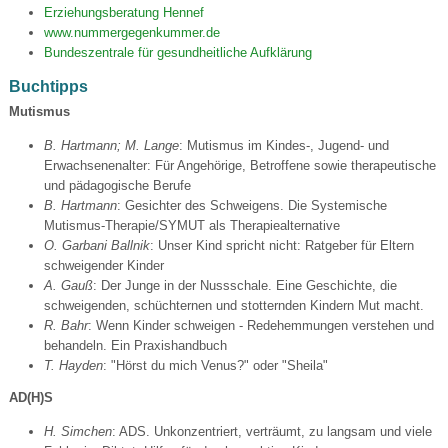
Erziehungsberatung Hennef
www.nummergegenkummer.de
Bundeszentrale für gesundheitliche Aufklärung
Buchtipps
Mutismus
B. Hartmann; M. Lange
: Mutismus im Kindes-, Jugend- und
Erwachsenenalter: Für Angehörige, Betroffene sowie therapeutische
und pädagogische Berufe
B. Hartmann
: Gesichter des Schweigens. Die Systemische
Mutismus-Therapie/SYMUT als Therapiealternative
O. Garbani Ballnik
: Unser Kind spricht nicht: Ratgeber für Eltern
schweigender Kinder
A. Gauß
: Der Junge in der Nussschale. Eine Geschichte, die
schweigenden, schüchternen und stotternden Kindern Mut macht.
R. Bahr
: Wenn Kinder schweigen - Redehemmungen verstehen und
behandeln. Ein Praxishandbuch
T. Hayden
: "Hörst du mich Venus?" oder "Sheila"
AD(H)S
H. Simchen
: ADS. Unkonzentriert, verträumt, zu langsam und viele