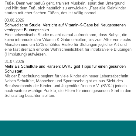
Füße. Denn wer barfuß geht, trainiert Muskeln, spürt den Untergrund
und hilft dem Fuß, sich natürlich zu entwickeln. „Fast alle Kleinkinder
starten mit eher flachen Füßen, das ist völlig normal.
03.08.2026
Schwedische Studie: Verzicht auf Vitamin-K-Gabe bei Neugeborenen
verdoppelt Blutungsrisiko
Eine schwedische Studie macht darauf aufmerksam, dass Babys, die
keine intramuskuläre Vitamin-K-Gabe erhielten, bis zum Alter von sechs
Monaten eine um 52% erhöhtes Risiko für Blutungen jeglicher Art und
eine fast dreifach erhöhte Wahrscheinlichkeit für intrakranielle Blutungen
(Hirnblutung) aufwiesen.
31.07.2026
Mehr als Schultüte und Ranzen: BVKJ gibt Tipps für einen gesunden
Schulstart
Mit der Einschulung beginnt für viele Kinder ein neuer Lebensabschnitt.
Neben Schultüte, Mäppchen und Sporttasche gibt es aus Sicht des
Berufsverbands der Kinder- und Jugendärzt*innen e.V. (BVKJ) jedoch
noch weitere wichtige Punkte, die Eltern für einen gesunden Start in den
Schulalltag beachten sollten.