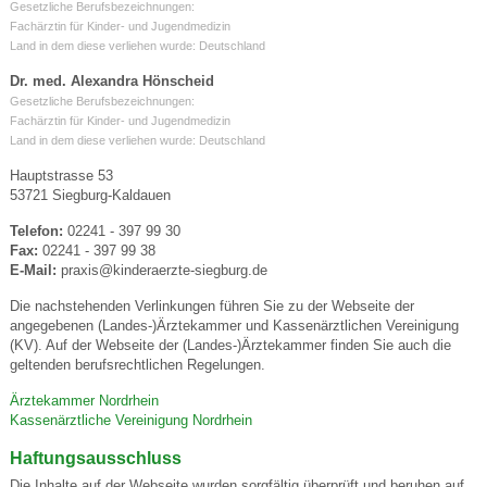
Gesetzliche Berufsbezeichnungen:
Fachärztin für Kinder- und Jugendmedizin
Land in dem diese verliehen wurde: Deutschland
Dr. med. Alexandra Hönscheid
Gesetzliche Berufsbezeichnungen:
Fachärztin für Kinder- und Jugendmedizin
Land in dem diese verliehen wurde: Deutschland
Hauptstrasse 53
53721 Siegburg-Kaldauen
Telefon:
02241 - 397 99 30
Fax:
02241 - 397 99 38
E-Mail:
praxis@kinderaerzte-siegburg.de
Die nachstehenden Verlinkungen führen Sie zu der Webseite der
angegebenen (Landes-)Ärztekammer und Kassenärztlichen Vereinigung
(KV). Auf der Webseite der (Landes-)Ärztekammer finden Sie auch die
geltenden berufsrechtlichen Regelungen.
Ärztekammer Nordrhein
Kassenärztliche Vereinigung Nordrhein
Haftungsausschluss
Die Inhalte auf der Webseite wurden sorgfältig überprüft und beruhen auf