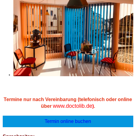
Termine nur nach Vereinbarung (telefonisch oder online
www.doctolib.de
über
)
.
Termin online buchen