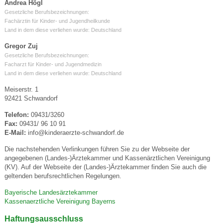
Andrea Högl
Gesetzliche Berufsbezeichnungen:
Fachärztin für Kinder- und Jugendheilkunde
Land in dem diese verliehen wurde: Deutschland
Gregor Zuj
Gesetzliche Berufsbezeichnungen:
Facharzt für Kinder- und Jugendmedizin
Land in dem diese verliehen wurde: Deutschland
Meiserstr. 1
92421 Schwandorf
Telefon:
09431/3260
Fax:
09431/ 96 10 91
E-Mail:
info@kinderaerzte-schwandorf.de
Die nachstehenden Verlinkungen führen Sie zu der Webseite der
angegebenen (Landes-)Ärztekammer und Kassenärztlichen Vereinigung
(KV). Auf der Webseite der (Landes-)Ärztekammer finden Sie auch die
geltenden berufsrechtlichen Regelungen.
Bayerische Landesärztekammer
Kassenaerztliche Vereinigung Bayerns
Haftungsausschluss