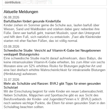
contributors
Aktuelle Meldungen
06.08.2026
Barfußlaufen fördert gesunde Kinderfüße
Kinder ziehen im Sommer gerne die Schuhe aus, laufen barfuß über
Wiesen, Sand und Waldboden und stärken dabei ganz nebenbei ihre
Füße. Denn wer barfuß geht, trainiert Muskeln, spürt den Untergrund
und hilft dem Fuß, sich natürlich zu entwickeln. „Fast alle Kleinkinder
starten mit eher flachen Füßen, das ist völlig normal.
03.08.2026
Schwedische Studie: Verzicht auf Vitamin-K-Gabe bei Neugeborenen
verdoppelt Blutungsrisiko
Eine schwedische Studie macht darauf aufmerksam, dass Babys, die
keine intramuskuläre Vitamin-K-Gabe erhielten, bis zum Alter von sechs
Monaten eine um 52% erhöhtes Risiko für Blutungen jeglicher Art und
eine fast dreifach erhöhte Wahrscheinlichkeit für intrakranielle Blutungen
(Hirnblutung) aufwiesen.
31.07.2026
Mehr als Schultüte und Ranzen: BVKJ gibt Tipps für einen gesunden
Schulstart
Mit der Einschulung beginnt für viele Kinder ein neuer Lebensabschnitt.
Neben Schultüte, Mäppchen und Sporttasche gibt es aus Sicht des
Berufsverbands der Kinder- und Jugendärzt*innen e.V. (BVKJ) jedoch
noch weitere wichtige Punkte, die Eltern für einen gesunden Start in den
Schulalltag beachten sollten.