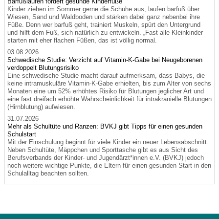
Barfußlaufen fördert gesunde Kinderfüße
Kinder ziehen im Sommer gerne die Schuhe aus, laufen barfuß über
Wiesen, Sand und Waldboden und stärken dabei ganz nebenbei ihre
Füße. Denn wer barfuß geht, trainiert Muskeln, spürt den Untergrund
und hilft dem Fuß, sich natürlich zu entwickeln. „Fast alle Kleinkinder
starten mit eher flachen Füßen, das ist völlig normal.
03.08.2026
Schwedische Studie: Verzicht auf Vitamin-K-Gabe bei Neugeborenen
verdoppelt Blutungsrisiko
Eine schwedische Studie macht darauf aufmerksam, dass Babys, die
keine intramuskuläre Vitamin-K-Gabe erhielten, bis zum Alter von sechs
Monaten eine um 52% erhöhtes Risiko für Blutungen jeglicher Art und
eine fast dreifach erhöhte Wahrscheinlichkeit für intrakranielle Blutungen
(Hirnblutung) aufwiesen.
31.07.2026
Mehr als Schultüte und Ranzen: BVKJ gibt Tipps für einen gesunden
Schulstart
Mit der Einschulung beginnt für viele Kinder ein neuer Lebensabschnitt.
Neben Schultüte, Mäppchen und Sporttasche gibt es aus Sicht des
Berufsverbands der Kinder- und Jugendärzt*innen e.V. (BVKJ) jedoch
noch weitere wichtige Punkte, die Eltern für einen gesunden Start in den
Schulalltag beachten sollten.