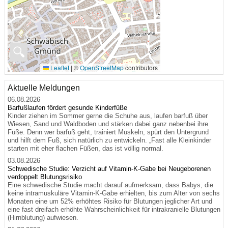
🔍
Leaflet
|
©
OpenStreetMap
contributors
Aktuelle Meldungen
06.08.2026
Barfußlaufen fördert gesunde Kinderfüße
Kinder ziehen im Sommer gerne die Schuhe aus, laufen barfuß über
Wiesen, Sand und Waldboden und stärken dabei ganz nebenbei ihre
Füße. Denn wer barfuß geht, trainiert Muskeln, spürt den Untergrund
und hilft dem Fuß, sich natürlich zu entwickeln. „Fast alle Kleinkinder
starten mit eher flachen Füßen, das ist völlig normal.
03.08.2026
Schwedische Studie: Verzicht auf Vitamin-K-Gabe bei Neugeborenen
verdoppelt Blutungsrisiko
Eine schwedische Studie macht darauf aufmerksam, dass Babys, die
keine intramuskuläre Vitamin-K-Gabe erhielten, bis zum Alter von sechs
Monaten eine um 52% erhöhtes Risiko für Blutungen jeglicher Art und
eine fast dreifach erhöhte Wahrscheinlichkeit für intrakranielle Blutungen
(Hirnblutung) aufwiesen.