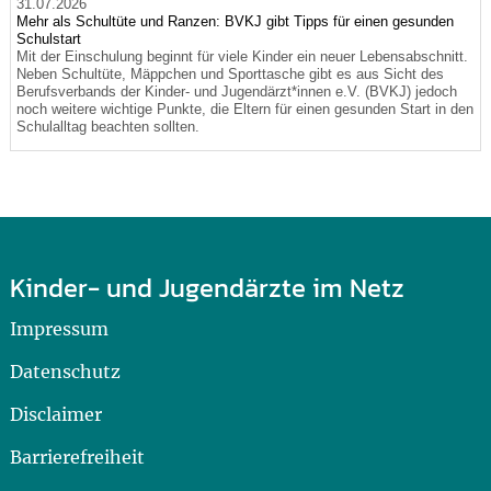
31.07.2026
Mehr als Schultüte und Ranzen: BVKJ gibt Tipps für einen gesunden
Schulstart
Mit der Einschulung beginnt für viele Kinder ein neuer Lebensabschnitt.
Neben Schultüte, Mäppchen und Sporttasche gibt es aus Sicht des
Berufsverbands der Kinder- und Jugendärzt*innen e.V. (BVKJ) jedoch
noch weitere wichtige Punkte, die Eltern für einen gesunden Start in den
Schulalltag beachten sollten.
Kinder- und Jugendärzte im Netz
Impressum
Datenschutz
Disclaimer
Barrierefreiheit