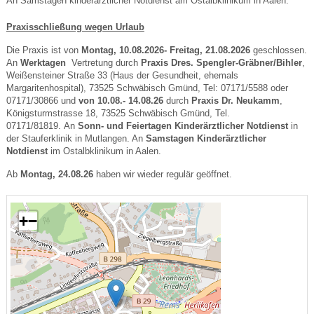
An Samstagen kinderärztlicher Notdienst am Ostalbklinikum in Aalen.
Praxisschließung wegen Urlaub
Die Praxis ist von
Montag, 10.08.2026- Freitag, 21.08.2026
geschlossen.
An
Werktagen
Vertretung durch
Praxis Dres. Spengler-Gräbner/Bihler
,
Weißensteiner Straße 33 (Haus der Gesundheit, ehemals
Margaritenhospital), 73525 Schwäbisch Gmünd, Tel: 07171/5588 oder
07171/30866 und
von 10.08.- 14.08.26
durch
Praxis Dr. Neukamm
,
Königsturmstrasse 18, 73525 Schwäbisch Gmünd, Tel.
07171/81819. An
Sonn- und Feiertagen
Kinderärztlicher Notdienst
in
der Stauferklinik in Mutlangen. An
Samstagen
Kinderärztlicher
Notdienst
im Ostalbklinikum in Aalen.
Ab
Montag, 24.08.26
haben wir wieder regulär geöffnet.
+
−