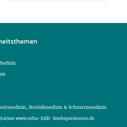
heitsthemen
Medizin
rie
ensivmedizin, Notfallmedizin & Schmerzmedizin
itation www.reha-hilft-krebspatienten.de