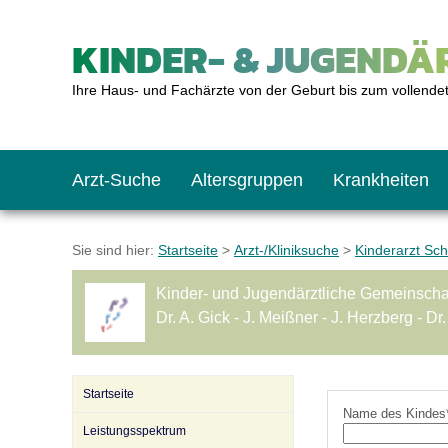
KINDER- & JUGENDÄR
Ihre Haus- und Fachärzte von der Geburt bis zum vollende
Arzt-Suche
Altersgruppen
Krankheiten
Das erste Jahr
Baby: U1 bis U6
Impfkalender
Notrufnummern
Notdienste
BMI-Rechner
Sie sind hier:
Startseite
>
Arzt-/Kliniksuche
>
Kinderarzt Sch
Kinder- und Jugendärztliche Gemeinscha
Kleinkinder
Kleinkind: U7 bis 
Impfen: Wann und w
Giftnotruf
Sozialpädiatrie
Körpergrößen-Rec
Dr. A. Gick - J. Meißner - J. Herzberg - Dr
Schulkinder
Schulkind: U10 bi
Was muss man bea
Hausapotheke
Gesundheitsämter
Blutdruckrechner
Startseite
Name des Kindes
Leistungsspektrum
Jugendliche
Teenager: J1 bis J
Impfreaktionen
Sofortmaßnahmen
Link-Tipps
Wachstum-Rechne