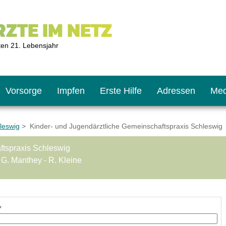
ZTE IM NETZ
ten 21. Lebensjahr
Vorsorge
Impfen
Erste Hilfe
Adressen
Med
leswig
> Kinder- und Jugendärztliche Gemeinschaftspraxis Schleswig
ftspraxis Schleswig
U9
ie oft?
hner
. G. Manthey - R. Kleine
s U11
chten?
*
2
r