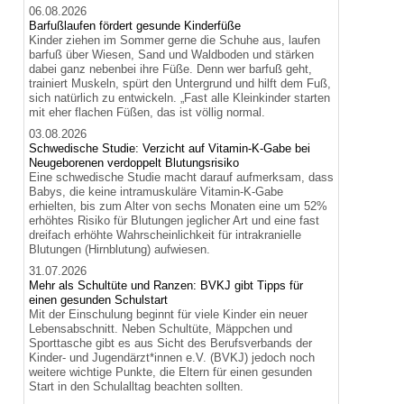
06.08.2026
Barfußlaufen fördert gesunde Kinderfüße
Kinder ziehen im Sommer gerne die Schuhe aus, laufen
barfuß über Wiesen, Sand und Waldboden und stärken
dabei ganz nebenbei ihre Füße. Denn wer barfuß geht,
trainiert Muskeln, spürt den Untergrund und hilft dem Fuß,
sich natürlich zu entwickeln. „Fast alle Kleinkinder starten
mit eher flachen Füßen, das ist völlig normal.
03.08.2026
Schwedische Studie: Verzicht auf Vitamin-K-Gabe bei
Neugeborenen verdoppelt Blutungsrisiko
Eine schwedische Studie macht darauf aufmerksam, dass
Babys, die keine intramuskuläre Vitamin-K-Gabe
erhielten, bis zum Alter von sechs Monaten eine um 52%
erhöhtes Risiko für Blutungen jeglicher Art und eine fast
dreifach erhöhte Wahrscheinlichkeit für intrakranielle
Blutungen (Hirnblutung) aufwiesen.
31.07.2026
Mehr als Schultüte und Ranzen: BVKJ gibt Tipps für
einen gesunden Schulstart
Mit der Einschulung beginnt für viele Kinder ein neuer
Lebensabschnitt. Neben Schultüte, Mäppchen und
Sporttasche gibt es aus Sicht des Berufsverbands der
Kinder- und Jugendärzt*innen e.V. (BVKJ) jedoch noch
weitere wichtige Punkte, die Eltern für einen gesunden
Start in den Schulalltag beachten sollten.