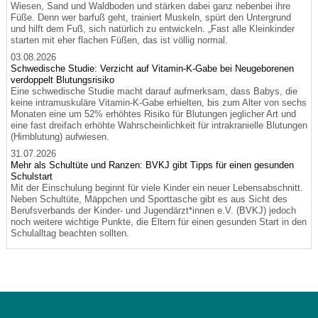
Wiesen, Sand und Waldboden und stärken dabei ganz nebenbei ihre
Füße. Denn wer barfuß geht, trainiert Muskeln, spürt den Untergrund
und hilft dem Fuß, sich natürlich zu entwickeln. „Fast alle Kleinkinder
starten mit eher flachen Füßen, das ist völlig normal.
03.08.2026
Schwedische Studie: Verzicht auf Vitamin-K-Gabe bei Neugeborenen
verdoppelt Blutungsrisiko
Eine schwedische Studie macht darauf aufmerksam, dass Babys, die
keine intramuskuläre Vitamin-K-Gabe erhielten, bis zum Alter von sechs
Monaten eine um 52% erhöhtes Risiko für Blutungen jeglicher Art und
eine fast dreifach erhöhte Wahrscheinlichkeit für intrakranielle Blutungen
(Hirnblutung) aufwiesen.
31.07.2026
Mehr als Schultüte und Ranzen: BVKJ gibt Tipps für einen gesunden
Schulstart
Mit der Einschulung beginnt für viele Kinder ein neuer Lebensabschnitt.
Neben Schultüte, Mäppchen und Sporttasche gibt es aus Sicht des
Berufsverbands der Kinder- und Jugendärzt*innen e.V. (BVKJ) jedoch
noch weitere wichtige Punkte, die Eltern für einen gesunden Start in den
Schulalltag beachten sollten.