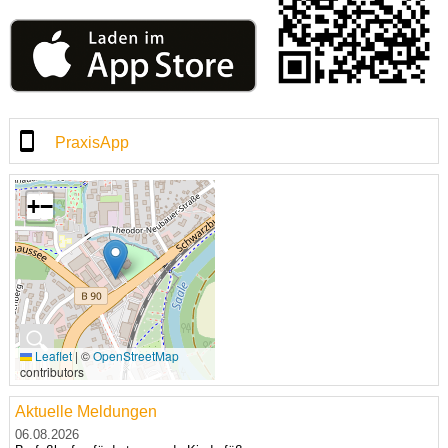
PraxisApp
+
−
🔍
Leaflet
|
©
OpenStreetMap
contributors
Aktuelle Meldungen
06.08.2026