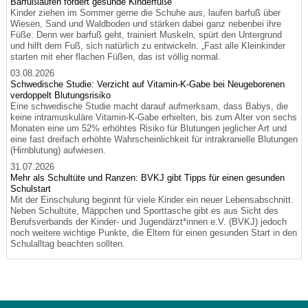
Barfußlaufen fördert gesunde Kinderfüße
Kinder ziehen im Sommer gerne die Schuhe aus, laufen barfuß über
Wiesen, Sand und Waldboden und stärken dabei ganz nebenbei ihre
Füße. Denn wer barfuß geht, trainiert Muskeln, spürt den Untergrund
und hilft dem Fuß, sich natürlich zu entwickeln. „Fast alle Kleinkinder
starten mit eher flachen Füßen, das ist völlig normal.
03.08.2026
Schwedische Studie: Verzicht auf Vitamin-K-Gabe bei Neugeborenen
verdoppelt Blutungsrisiko
Eine schwedische Studie macht darauf aufmerksam, dass Babys, die
keine intramuskuläre Vitamin-K-Gabe erhielten, bis zum Alter von sechs
Monaten eine um 52% erhöhtes Risiko für Blutungen jeglicher Art und
eine fast dreifach erhöhte Wahrscheinlichkeit für intrakranielle Blutungen
(Hirnblutung) aufwiesen.
31.07.2026
Mehr als Schultüte und Ranzen: BVKJ gibt Tipps für einen gesunden
Schulstart
Mit der Einschulung beginnt für viele Kinder ein neuer Lebensabschnitt.
Neben Schultüte, Mäppchen und Sporttasche gibt es aus Sicht des
Berufsverbands der Kinder- und Jugendärzt*innen e.V. (BVKJ) jedoch
noch weitere wichtige Punkte, die Eltern für einen gesunden Start in den
Schulalltag beachten sollten.