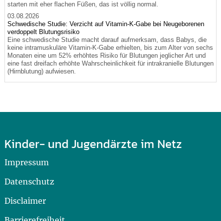
starten mit eher flachen Füßen, das ist völlig normal.
03.08.2026
Schwedische Studie: Verzicht auf Vitamin-K-Gabe bei Neugeborenen
verdoppelt Blutungsrisiko
Eine schwedische Studie macht darauf aufmerksam, dass Babys, die
keine intramuskuläre Vitamin-K-Gabe erhielten, bis zum Alter von sechs
Monaten eine um 52% erhöhtes Risiko für Blutungen jeglicher Art und
eine fast dreifach erhöhte Wahrscheinlichkeit für intrakranielle Blutungen
(Hirnblutung) aufwiesen.
Kinder- und Jugendärzte im Netz
Impressum
Datenschutz
Disclaimer
Barrierefreiheit