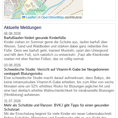
🔍
Leaflet
|
©
OpenStreetMap
contributors
Aktuelle Meldungen
06.08.2026
Barfußlaufen fördert gesunde Kinderfüße
Kinder ziehen im Sommer gerne die Schuhe aus, laufen barfuß über
Wiesen, Sand und Waldboden und stärken dabei ganz nebenbei ihre
Füße. Denn wer barfuß geht, trainiert Muskeln, spürt den Untergrund
und hilft dem Fuß, sich natürlich zu entwickeln. „Fast alle Kleinkinder
starten mit eher flachen Füßen, das ist völlig normal.
03.08.2026
Schwedische Studie: Verzicht auf Vitamin-K-Gabe bei Neugeborenen
verdoppelt Blutungsrisiko
Eine schwedische Studie macht darauf aufmerksam, dass Babys, die
keine intramuskuläre Vitamin-K-Gabe erhielten, bis zum Alter von sechs
Monaten eine um 52% erhöhtes Risiko für Blutungen jeglicher Art und
eine fast dreifach erhöhte Wahrscheinlichkeit für intrakranielle Blutungen
(Hirnblutung) aufwiesen.
31.07.2026
Mehr als Schultüte und Ranzen: BVKJ gibt Tipps für einen gesunden
Schulstart
Mit der Einschulung beginnt für viele Kinder ein neuer Lebensabschnitt.
Neben Schultüte, Mäppchen und Sporttasche gibt es aus Sicht des