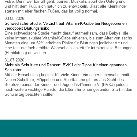
Füße. Denn wer barfuß geht, trainiert Muskeln, spürt den Untergrund
und hilft dem Fuß, sich natürlich zu entwickeln. „Fast alle Kleinkinder
starten mit eher flachen Füßen, das ist völlig normal.
03.08.2026
Schwedische Studie: Verzicht auf Vitamin-K-Gabe bei Neugeborenen
verdoppelt Blutungsrisiko
Eine schwedische Studie macht darauf aufmerksam, dass Babys, die
keine intramuskuläre Vitamin-K-Gabe erhielten, bis zum Alter von sechs
Monaten eine um 52% erhöhtes Risiko für Blutungen jeglicher Art und
eine fast dreifach erhöhte Wahrscheinlichkeit für intrakranielle Blutungen
(Hirnblutung) aufwiesen.
31.07.2026
Mehr als Schultüte und Ranzen: BVKJ gibt Tipps für einen gesunden
Schulstart
Mit der Einschulung beginnt für viele Kinder ein neuer Lebensabschnitt.
Neben Schultüte, Mäppchen und Sporttasche gibt es aus Sicht des
Berufsverbands der Kinder- und Jugendärzt*innen e.V. (BVKJ) jedoch
noch weitere wichtige Punkte, die Eltern für einen gesunden Start in den
Schulalltag beachten sollten.