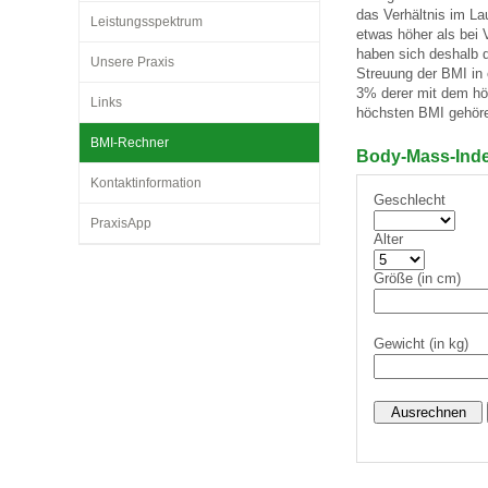
das Verhältnis im L
Leistungsspektrum
etwas höher als bei 
haben sich deshalb da
Unsere Praxis
Impfsicherheit
Notdienste
Empfehlungen zum
Streuung der BMI in e
3% derer mit dem hö
Links
höchsten BMI gehör
Häufige Fragen
Hörlexikon
BMI-Rechner
Body-Mass-Inde
Kontaktinformation
Geschlecht
Recht auf Impfung
Material zu den Vo
PraxisApp
Alter
Vorsorge- und Impf
Entwicklungskalen
Größe (in cm)
Gewicht (in kg)
Broschüren und Inf
Familienzeit gesun