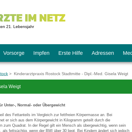
ZTE IM NETZ
ten 21. Lebensjahr
Vorsorge
Impfen
Erste Hilfe
Adressen
Med
stock
> Kinderarztpraxis Rostock Stadtmitte - Dipl.-Med. Gisela Weigt
sela Weigt
U9
ie oft?
hner
ür Unter-, Normal- oder Übergewicht
s U11
chten?
eil des Fettanteils im Vergleich zur fettfreien Körpermasse an. Bei
t er sich aus dem Körpergewicht in Kilogramm geteilt durch die
n zum Quadrat. In der Regel gilt ein Mensch als übergewichtig, wenn sein
2
r
, als fettsüchtig, wenn der BMI über 30 liegt. Bei Kindern ändert sich jedoch