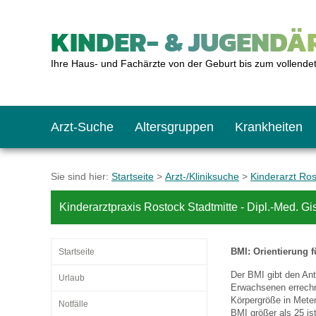
KINDER- & JUGENDÄR
Ihre Haus- und Fachärzte von der Geburt bis zum vollende
Arzt-Suche
Altersgruppen
Krankheiten
Das erste Jahr
Baby: U1 bis U6
Impfkalender
Notrufnummern
Notdienste
BMI-Rechner
Sie sind hier:
Startseite
>
Arzt-/Kliniksuche
>
Kinderarzt Ro
Kinderarztpraxis Rostock Stadtmitte - Dipl.-Med. Gi
Kleinkinder
Kleinkind: U7 bis 
Impfen: Wann und w
Giftnotruf
Sozialpädiatrie
Körpergrößen-Rec
BMI: Orientierung f
Startseite
Schulkinder
Schulkind: U10 bi
Was muss man bea
Hausapotheke
Gesundheitsämter
Blutdruckrechner
Der BMI gibt den Ant
Urlaub
Erwachsenen errechne
Körpergröße in Meter
Notfälle
Jugendliche
Teenager: J1 bis J
Impfreaktionen
Sofortmaßnahmen
Link-Tipps
Wachstum-Rechne
BMI größer als 25 ist