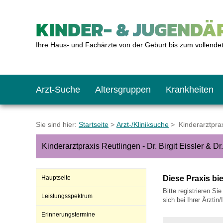
KINDER- & JUGENDÄR
Ihre Haus- und Fachärzte von der Geburt bis zum vollende
Arzt-Suche
Altersgruppen
Krankheiten
Das erste Jahr
Baby: U1 bis U6
Impfkalender
Notrufnummern
Notdienste
BMI-Rechner
Sie sind hier:
Startseite
>
Arzt-/Kliniksuche
> Kinderarztpraxi
Kinderarztpraxis Reutlingen - Dr. Birgit Eissler & D
Kleinkinder
Kleinkind: U7 bis 
Impfen: Wann und w
Giftnotruf
Sozialpädiatrie
Körpergrößen-Rec
Hauptseite
Diese Praxis bi
Schulkinder
Schulkind: U10 bi
Was muss man bea
Hausapotheke
Gesundheitsämter
Blutdruckrechner
Bitte registrieren Si
Leistungsspektrum
sich bei Ihrer Ärztin
Erinnerungstermine
Jugendliche
Teenager: J1 bis J
Impfreaktionen
Sofortmaßnahmen
Link-Tipps
Wachstum-Rechne