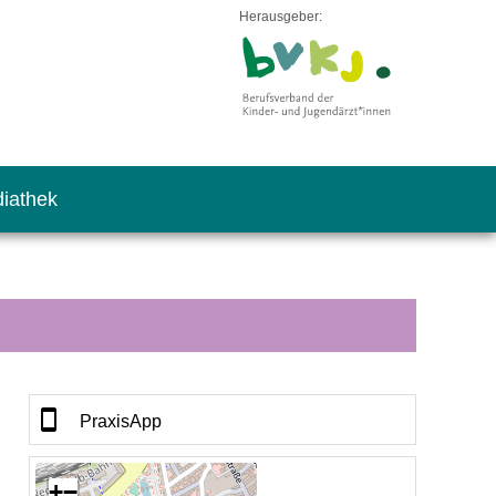
Herausgeber:
iathek
PraxisApp
+
−