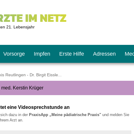
ZTE IM NETZ
ten 21. Lebensjahr
Vorsorge
Impfen
Erste Hilfe
Adressen
Med
s Reutlingen - Dr. Birgit Eissle...
r. med. Kerstin Krüger
U9
ie oft?
hner
etet eine Videosprechstunde an
s U11
chten?
e sich dazu in der
PraxisApp „Meine pädiatrische Praxis"
und melden Sie
/Ihrem Arzt an.
2
r