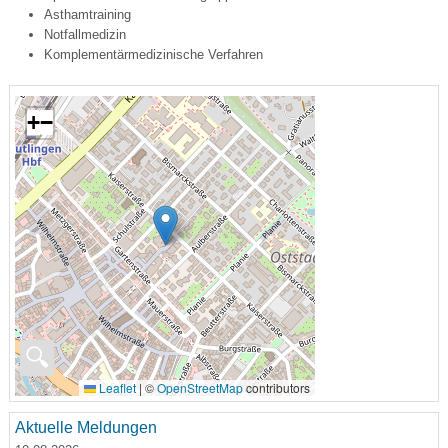
Asthamtraining
Notfallmedizin
Komplementärmedizinische Verfahren
+
−
🔍
Leaflet
|
©
OpenStreetMap
contributors
Aktuelle Meldungen