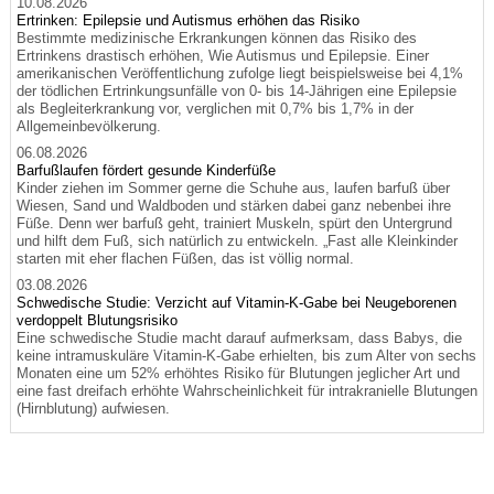
10.08.2026
Ertrinken: Epilepsie und Autismus erhöhen das Risiko
Bestimmte medizinische Erkrankungen können das Risiko des
Ertrinkens drastisch erhöhen, Wie Autismus und Epilepsie. Einer
amerikanischen Veröffentlichung zufolge liegt beispielsweise bei 4,1%
der tödlichen Ertrinkungsunfälle von 0- bis 14-Jährigen eine Epilepsie
als Begleiterkrankung vor, verglichen mit 0,7% bis 1,7% in der
Allgemeinbevölkerung.
06.08.2026
Barfußlaufen fördert gesunde Kinderfüße
Kinder ziehen im Sommer gerne die Schuhe aus, laufen barfuß über
Wiesen, Sand und Waldboden und stärken dabei ganz nebenbei ihre
Füße. Denn wer barfuß geht, trainiert Muskeln, spürt den Untergrund
und hilft dem Fuß, sich natürlich zu entwickeln. „Fast alle Kleinkinder
starten mit eher flachen Füßen, das ist völlig normal.
03.08.2026
Schwedische Studie: Verzicht auf Vitamin-K-Gabe bei Neugeborenen
verdoppelt Blutungsrisiko
Eine schwedische Studie macht darauf aufmerksam, dass Babys, die
keine intramuskuläre Vitamin-K-Gabe erhielten, bis zum Alter von sechs
Monaten eine um 52% erhöhtes Risiko für Blutungen jeglicher Art und
eine fast dreifach erhöhte Wahrscheinlichkeit für intrakranielle Blutungen
(Hirnblutung) aufwiesen.