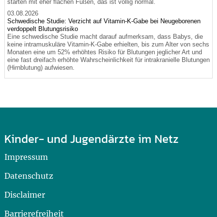
starten mit eher flachen Füßen, das ist völlig normal.
03.08.2026
Schwedische Studie: Verzicht auf Vitamin-K-Gabe bei Neugeborenen
verdoppelt Blutungsrisiko
Eine schwedische Studie macht darauf aufmerksam, dass Babys, die
keine intramuskuläre Vitamin-K-Gabe erhielten, bis zum Alter von sechs
Monaten eine um 52% erhöhtes Risiko für Blutungen jeglicher Art und
eine fast dreifach erhöhte Wahrscheinlichkeit für intrakranielle Blutungen
(Hirnblutung) aufwiesen.
Kinder- und Jugendärzte im Netz
Impressum
Datenschutz
Disclaimer
Barrierefreiheit