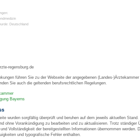
ngen:
 Bildschirmmediengebrauch
endmedizin
wurde: Deutschland
rsorgen
rzte-regensburg.de
nkungen führen Sie zu der Webseite der angegebenen (Landes-)Ärztekammer u
erinnerung
der
nden Sie auch die geltenden berufsrechtlichen Regelungen.
ekammer
igung Bayerns
ormationsflyer
ss
eite wurden sorgfältig überprüft und beruhen auf dem jeweils aktuellen Stand. 
d gestalten
und ohne Vorankündigung zu bearbeiten und zu aktualisieren. Trotz ständiger
eit und Vollständigkeit der bereitgestellten Informationen übernommen werden
igkeiten und typografische Fehler enthalten.