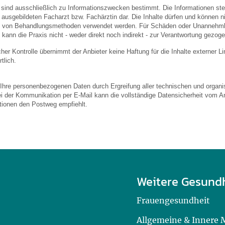
 sind ausschließlich zu Informationszwecken bestimmt. Die Informationen stel
usgebildeten Facharzt bzw. Fachärztin dar. Die Inhalte dürfen und können nic
von Behandlungsmethoden verwendet werden. Für Schäden oder Unannehmlic
 kann die Praxis nicht - weder direkt noch indirekt - zur Verantwortung gezog
licher Kontrolle übernimmt der Anbieter keine Haftung für die Inhalte externer L
tlich.
 Ihre personenbezogenen Daten durch Ergreifung aller technischen und organis
ei der Kommunikation per E-Mail kann die vollständige Datensicherheit vom An
ationen den Postweg empfiehlt.
Weitere Gesund
Frauengesundheit
Allgemeine & Innere 