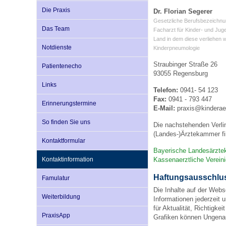
Die Praxis
Dr. Florian Segerer
Gesetzliche Berufsbezeichnu
Das Team
Impfsicherheit
Notdienste
Empfehlungen zum
Facharzt für Kinder- und Jug
Land in dem diese verliehen 
Notdienste
Kinderpneumologie
Häufige Fragen
Hörlexikon
Straubinger Straße 26
Patientenecho
93055 Regensburg
Links
Telefon:
0941- 54 123
Recht auf Impfung
Material zu den Vo
Fax:
0941 - 793 447
Erinnerungstermine
E-Mail:
praxis@kinderae
So finden Sie uns
Die nachstehenden Verli
Vorsorge- und Impf
Entwicklungskalen
(Landes-)Ärztekammer fi
Kontaktformular
Bayerische Landesärzt
Kontaktinformation
Kassenaerztliche Verein
Broschüren und Inf
Haftungsausschlu
Famulatur
Die Inhalte auf der Webs
Familienzeit gesun
Weiterbildung
Informationen jederzeit 
für Aktualität, Richtigk
PraxisApp
Grafiken können Ungenau