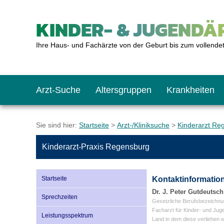
KINDER- & JUGENDÄR
Ihre Haus- und Fachärzte von der Geburt bis zum vollende
Arzt-Suche
Altersgruppen
Krankheiten
Das erste Jahr
Baby: U1 bis U6
Impfkalender
Notrufnummern
Notdienste
BMI-Rechner
Sie sind hier:
Startseite
>
Arzt-/Kliniksuche
>
Kinderarzt Re
Kinderarzt-Praxis Regensburg
Kleinkinder
Kleinkind: U7 bis 
Impfen: Wann und w
Giftnotruf
Sozialpädiatrie
Körpergrößen-Rec
Startseite
Kontaktinformatio
Schulkinder
Schulkind: U10 bi
Was muss man bea
Hausapotheke
Gesundheitsämter
Blutdruckrechner
Dr. J. Peter Gutdeutsch
Sprechzeiten
Gesetzliche Berufsbezeichnu
Facharzt für Kinder- und Jug
Leistungsspektrum
Land in dem diese verliehen 
Jugendliche
Teenager: J1 bis J
Impfreaktionen
Sofortmaßnahmen
Link-Tipps
Wachstum-Rechne