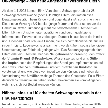
U0-Vorsorge – das neue Angebot für werdende Eltern
Ab dem 1.1.2023 können BKK-Versicherte Schwangere* ab der 28.
Schwangerschaftswoche (oder zukünftige Eltern) ein kostenloses
Beratungsgespräch beim Kinder- und Jugendarzt in Anspruch nehmen.
Diese neue
Vorsorge U0
bereitet junge Mütter und Väter schon vor der
Geburt im letzten Trimenon gut auf die bevorstehende Elternzeit vor.
Eltern können Unsicherheiten ausräumen und durch qualifizierte
Informationen Fehlverhalten vorbeugen. Darüber hinaus kann der Kinder-
und Jugendarzt dadurch viele Fragen, die sich normalerweise bis zur U3
in der 4. bis 5. Lebenswoche ansammeln, vorab klären, sodass bei dieser
Untersuchung der Zeitdruck geringer wird. Das Beratungsgespräch klärt
Eltern oder ein Elternteil über das
Neugeborenen-Screening
, den Zweck
der
Vitamin-K- und -D-Prophylaxe
, Wissenswertes rund ums
Stillen
,
das
Impfen
nach den Empfehlungen der Ständigen Impfkommission auf.
Auch was unter
Schütteltrauma
und dem
plötzlichen Kindstod
zu
verstehen ist und wie diese verhindert werden können, sind neben der
Verhinderung von
Unfällen
wichtige Themen des Gesprächs. Falls Eltern
dennoch Schwierigkeiten haben sollten, bekommen sie vorab Angaben,
wohin sie sich bei Bedarf wenden können.
Nähere Infos zur U0 erhalten Schwangere vorab in der
Frauenarztpraxis
Im letzten Trimenon, z.B. anlässlich des 3. Ultraschalls, erhalten BKK-