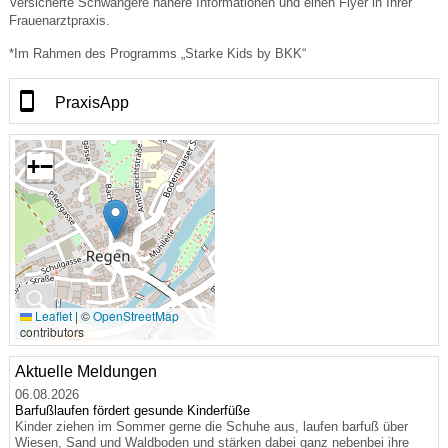
Versicherte Schwangere nähere Informationen und einen Flyer in Ihrer
Frauenarztpraxis.
*Im Rahmen des Programms „Starke Kids by BKK“
PraxisApp
+
−
🔍
Leaflet
|
©
OpenStreetMap
contributors
Aktuelle Meldungen
06.08.2026
Barfußlaufen fördert gesunde Kinderfüße
Kinder ziehen im Sommer gerne die Schuhe aus, laufen barfuß über
Wiesen, Sand und Waldboden und stärken dabei ganz nebenbei ihre