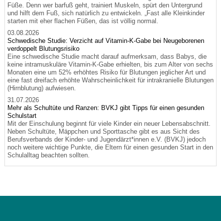
Füße. Denn wer barfuß geht, trainiert Muskeln, spürt den Untergrund
und hilft dem Fuß, sich natürlich zu entwickeln. „Fast alle Kleinkinder
starten mit eher flachen Füßen, das ist völlig normal.
03.08.2026
Schwedische Studie: Verzicht auf Vitamin-K-Gabe bei Neugeborenen
verdoppelt Blutungsrisiko
Eine schwedische Studie macht darauf aufmerksam, dass Babys, die
keine intramuskuläre Vitamin-K-Gabe erhielten, bis zum Alter von sechs
Monaten eine um 52% erhöhtes Risiko für Blutungen jeglicher Art und
eine fast dreifach erhöhte Wahrscheinlichkeit für intrakranielle Blutungen
(Hirnblutung) aufwiesen.
31.07.2026
Mehr als Schultüte und Ranzen: BVKJ gibt Tipps für einen gesunden
Schulstart
Mit der Einschulung beginnt für viele Kinder ein neuer Lebensabschnitt.
Neben Schultüte, Mäppchen und Sporttasche gibt es aus Sicht des
Berufsverbands der Kinder- und Jugendärzt*innen e.V. (BVKJ) jedoch
noch weitere wichtige Punkte, die Eltern für einen gesunden Start in den
Schulalltag beachten sollten.