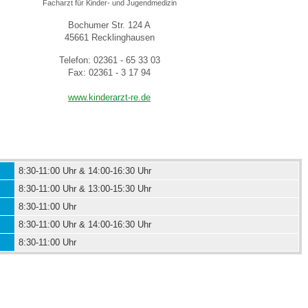
Facharzt für Kinder- und Jugendmedizin
Bochumer Str. 124 A
45661 Recklinghausen
 Bildschirmmediengebrauch
Telefon: 02361 - 65 33 03
Fax: 02361 - 3 17 94
www.kinderarzt-re.de
rsorgen
8:30-11:00 Uhr & 14:00-16:30 Uhr
erinnerung
der
8:30-11:00 Uhr & 13:00-15:30 Uhr
8:30-11:00 Uhr
ormationsflyer
8:30-11:00 Uhr & 14:00-16:30 Uhr
8:30-11:00 Uhr
d gestalten