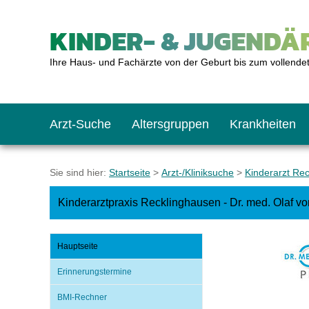
KINDER- & JUGENDÄR
Ihre Haus- und Fachärzte von der Geburt bis zum vollende
Arzt-Suche
Altersgruppen
Krankheiten
Das erste Jahr
Baby: U1 bis U6
Impfkalender
Notrufnummern
Notdienste
BMI-Rechner
Sie sind hier:
Startseite
>
Arzt-/Kliniksuche
>
Kinderarzt Re
Kinderarztpraxis Recklinghausen - Dr. med. Olaf vo
Kleinkinder
Kleinkind: U7 bis 
Impfen: Wann und w
Giftnotruf
Sozialpädiatrie
Körpergrößen-Rec
Hauptseite
Schulkinder
Schulkind: U10 bi
Was muss man bea
Hausapotheke
Gesundheitsämter
Blutdruckrechner
Erinnerungstermine
BMI-Rechner
Jugendliche
Teenager: J1 bis J
Impfreaktionen
Sofortmaßnahmen
Link-Tipps
Wachstum-Rechne