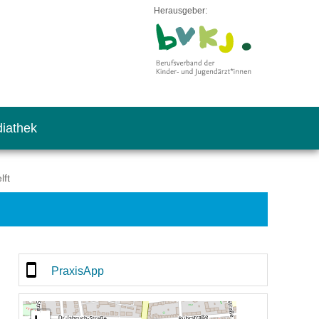
Herausgeber:
iathek
lft
PraxisApp