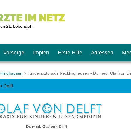
ZTE IM NETZ
ten 21. Lebensjahr
Vorsorge
Impfen
Erste Hilfe
Adressen
Med
cklinghausen
> Kinderarztpraxis Recklinghausen - Dr. med. Olaf von De
n Delft
U9
ie oft?
hner
s U11
chten?
Dr. med. Olaf von Delft
2
r