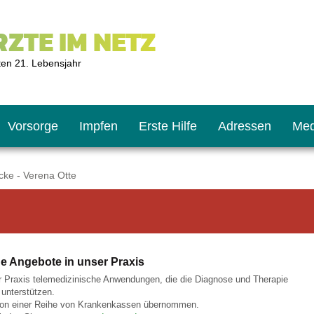
ZTE IM NETZ
ten 21. Lebensjahr
Vorsorge
Impfen
Erste Hilfe
Adressen
Med
ke - Verena Otte
U9
ie oft?
hner
e Angebote in unser Praxis
s U11
chten?
r Praxis telemedizinische Anwendungen, die die Diagnose und Therapie
 unterstützen.
von einer Reihe von Krankenkassen übernommen.
2
r