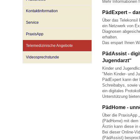
Mehr Informationen f
Kontaktinformation
PädExpert – das
Impfsicherheit
Notdienste
Empfehlungen zum
Über das Telekonsil
Service
ein Netzwerk von Ex
Diagnosen abgesicher
PraxisApp
erhalten.
Häufige Fragen
Hörlexikon
Das erspart Ihnen W
Telemedizinische Angebote
PädAssist - dig
Videosprechstunde
Recht auf Impfung
Material zu den Vo
Jugendarzt“
Kinder und Jugendlic
"Mein Kinder- und Ju
PädExpert kann der b
Vorsorge- und Impf
Entwicklungskalen
Schreibabys, sowie 
ein digitales Protok
Unterstützung bieten
Broschüren und Inf
PädHome - unnö
Über die PraxisApp 
(PädHome) mit dem b
Familienzeit gesun
Ärztin kann diese in
Bei dieser Online-V
(PädAssist) besproc