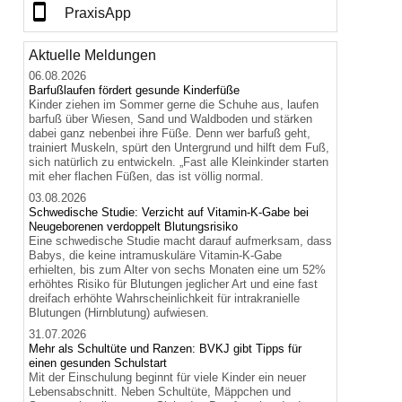
PraxisApp
Aktuelle Meldungen
06.08.2026
Barfußlaufen fördert gesunde Kinderfüße
Kinder ziehen im Sommer gerne die Schuhe aus, laufen
barfuß über Wiesen, Sand und Waldboden und stärken
dabei ganz nebenbei ihre Füße. Denn wer barfuß geht,
trainiert Muskeln, spürt den Untergrund und hilft dem Fuß,
sich natürlich zu entwickeln. „Fast alle Kleinkinder starten
mit eher flachen Füßen, das ist völlig normal.
03.08.2026
Schwedische Studie: Verzicht auf Vitamin-K-Gabe bei
Neugeborenen verdoppelt Blutungsrisiko
Eine schwedische Studie macht darauf aufmerksam, dass
Babys, die keine intramuskuläre Vitamin-K-Gabe
erhielten, bis zum Alter von sechs Monaten eine um 52%
erhöhtes Risiko für Blutungen jeglicher Art und eine fast
dreifach erhöhte Wahrscheinlichkeit für intrakranielle
Blutungen (Hirnblutung) aufwiesen.
31.07.2026
Mehr als Schultüte und Ranzen: BVKJ gibt Tipps für
einen gesunden Schulstart
Mit der Einschulung beginnt für viele Kinder ein neuer
Lebensabschnitt. Neben Schultüte, Mäppchen und