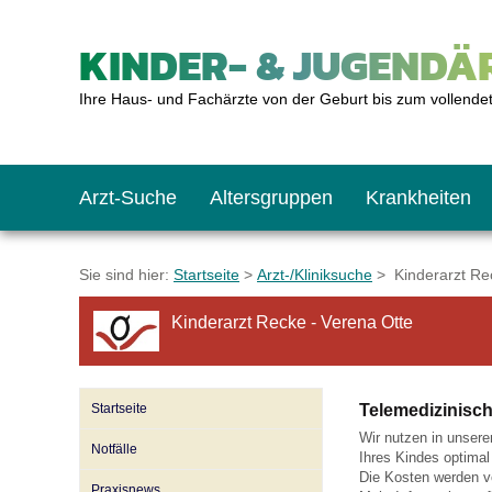
KINDER- & JUGENDÄR
Ihre Haus- und Fachärzte von der Geburt bis zum vollende
Arzt-Suche
Altersgruppen
Krankheiten
Das erste Jahr
Baby: U1 bis U6
Impfkalender
Notrufnummern
Notdienste
BMI-Rechner
Sie sind hier:
Startseite
>
Arzt-/Kliniksuche
> Kinderarzt Rec
Kinderarzt Recke - Verena Otte
Kleinkinder
Kleinkind: U7 bis 
Impfen: Wann und w
Giftnotruf
Sozialpädiatrie
Körpergrößen-Rec
Startseite
Telemedizinisch
Schulkinder
Schulkind: U10 bi
Was muss man bea
Hausapotheke
Gesundheitsämter
Blutdruckrechner
Wir nutzen in unsere
Notfälle
Ihres Kindes optimal
Die Kosten werden 
Jugendliche
Teenager: J1 bis J
Impfreaktionen
Sofortmaßnahmen
Link-Tipps
Wachstum-Rechne
Praxisnews