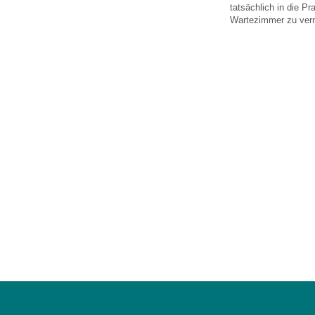
U0-Vorsorge
tatsächlich in die P
Wartezimmer zu ver