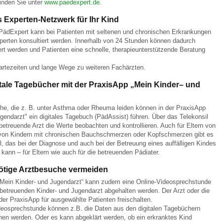
inden Sie unter
www.paedexpert.de
.
 Experten-Netzwerk für Ihr Kind
 Bildschirmmediengebrauch
 PädExpert kann bei Patienten mit seltenen und chronischen Erkrankungen
perten konsultiert werden. Innerhalb von 24 Stunden können dadurch
t werden und Patienten eine schnelle, therapieunterstützende Beratung
artezeiten und lange Wege zu weiteren Fachärzten.
itale Tagebücher mit der PraxisApp „Mein Kinder– und
rsorgen
he, die z. B. unter Asthma oder Rheuma leiden können in der PraxisApp
gendarzt" ein digitales Tagebuch (PädAssist) führen. Über das Telekonsil
etreuende Arzt die Werte beobachten und kontrollieren. Auch für Eltern von
erinnerung
der
von Kindern mit chronischen Bauchschmerzen oder Kopfschmerzen gibt es
oll, das bei der Diagnose und auch bei der Betreuung eines auffälligen Kindes
 kann – für Eltern wie auch für die betreuenden Pädiater.
ormationsflyer
tige Arztbesuche vermeiden
„Mein Kinder- und Jugendarzt“ kann zudem eine Online-Videosprechstunde
etreuenden Kinder- und Jugendarzt abgehalten werden. Der Arzt oder die
d gestalten
 der PraxisApp für ausgewählte Patienten freischalten.
ideosprechstunde können z.B. die Daten aus den digitalen Tagebüchern
hen werden. Oder es kann abgeklärt werden, ob ein erkranktes Kind