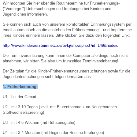
Wir möchten Sie hier über die Routinetermine für Früherkennungs-
("Vorsorge-") Untersuchungen und Impfungen bei Kindern und
Jugendlichen informieren.
Sie können sich auch von unserem komfortablen Erinnerungssystem per
email automatisch an die anstehenden Früherkennungs- und Impftermine
ihres Kindes erinnern lassen. Bitte klicken Sie dazu den folgenden Link:
http://www.kinderaerzteimnetz.de/bvkj/show.php3?id=149&nodeid
=
Die Terminvereinbarung kann Ihnen der Computer allerdings noch nicht
abnehmen, wir bitten Sie also um frühzeitige Terminvereinbarung!
Der Zeitplan für die Kinder-Früherkennungsuntersuchungen sowie für die
Jugenduntersuchungen sieht folgendermaßen aus:
1. Früherkennung:
U1 bei der Geburt
U2 mit 3-10 Tagen ( evtl. mit Blutentnahme zum Neugeborenen-
Stoffwechselscreening)
U3 mit 4-6 Wochen (mit Hüftsonografie)
U4 mit 3-4 Monaten (mit Beginn der Routine-Impfungen)