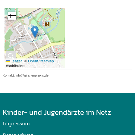
+
−
🔍
Leaflet
|
©
OpenStreetMap
contributors
Kontakt: info@giraffenpraxis.de
Kinder- und Jugendärzte im Netz
Impressum