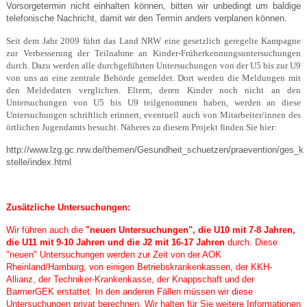
Vorsorgetermin nicht einhalten können, bitten wir unbedingt um baldige
telefonische Nachricht, damit wir den Termin anders verplanen können.
Seit dem Jahr 2009 führt das Land NRW eine gesetzlich geregelte Kampagne
zur Verbesserung der Teilnahme an Kinder-Früherkennungsuntersuchungen
durch. Dazu werden alle durchgeführten Untersuchungen von der U5 bis zur U9
von uns an eine zentrale Behörde gemeldet. Dort werden die Meldungen mit
den Meldedaten verglichen. Eltern, deren Kinder noch nicht an den
Untersuchungen von U5 bis U9 teilgenommen haben, werden an diese
Untersuchungen schriftlich erinnert, eventuell auch von Mitarbeiter/innen des
örtlichen Jugendamts besucht. Näheres zu diesem Projekt finden Sie hier:
http://www.lzg.gc.nrw.de/themen/Gesundheit_schuetzen/praevention/ges_kin
stelle/index.html
Zusätzliche Untersuchungen:
Wir führen auch die
"neuen Untersuchungen", die U10 mit 7-8 Jahren,
die U11 mit 9-10 Jahren und die J2 mit 16-17 Jahren
durch.
Diese
"neuen" Untersuchungen werden zur Zeit von der AOK
Rheinland/Hamburg, von einigen Betriebskrankenkassen, der KKH-
Allianz, der Techniker-Krankenkasse, der Knappschaft und der
BarmerGEK erstattet. In den anderen Fällen müssen wir diese
Untersuchungen privat berechnen. Wir halten für Sie weitere Informationen