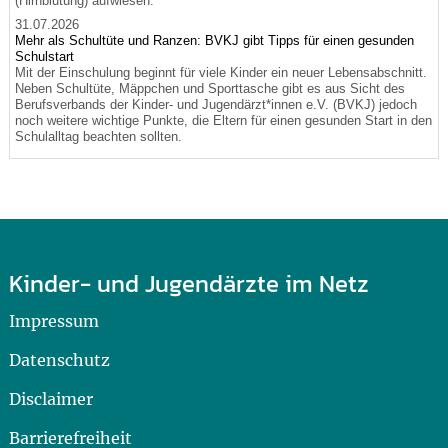
(Hirnblutung) aufwiesen.
31.07.2026
Mehr als Schultüte und Ranzen: BVKJ gibt Tipps für einen gesunden
Schulstart
Mit der Einschulung beginnt für viele Kinder ein neuer Lebensabschnitt.
Neben Schultüte, Mäppchen und Sporttasche gibt es aus Sicht des
Berufsverbands der Kinder- und Jugendärzt*innen e.V. (BVKJ) jedoch
noch weitere wichtige Punkte, die Eltern für einen gesunden Start in den
Schulalltag beachten sollten.
Kinder- und Jugendärzte im Netz
Impressum
Datenschutz
Disclaimer
Barrierefreiheit