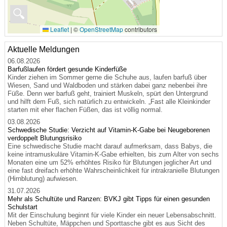
🔍
Leaflet
|
©
OpenStreetMap
contributors
Aktuelle Meldungen
06.08.2026
Barfußlaufen fördert gesunde Kinderfüße
Kinder ziehen im Sommer gerne die Schuhe aus, laufen barfuß über
Wiesen, Sand und Waldboden und stärken dabei ganz nebenbei ihre
Füße. Denn wer barfuß geht, trainiert Muskeln, spürt den Untergrund
und hilft dem Fuß, sich natürlich zu entwickeln. „Fast alle Kleinkinder
starten mit eher flachen Füßen, das ist völlig normal.
03.08.2026
Schwedische Studie: Verzicht auf Vitamin-K-Gabe bei Neugeborenen
verdoppelt Blutungsrisiko
Eine schwedische Studie macht darauf aufmerksam, dass Babys, die
keine intramuskuläre Vitamin-K-Gabe erhielten, bis zum Alter von sechs
Monaten eine um 52% erhöhtes Risiko für Blutungen jeglicher Art und
eine fast dreifach erhöhte Wahrscheinlichkeit für intrakranielle Blutungen
(Hirnblutung) aufwiesen.
31.07.2026
Mehr als Schultüte und Ranzen: BVKJ gibt Tipps für einen gesunden
Schulstart
Mit der Einschulung beginnt für viele Kinder ein neuer Lebensabschnitt.
Neben Schultüte, Mäppchen und Sporttasche gibt es aus Sicht des