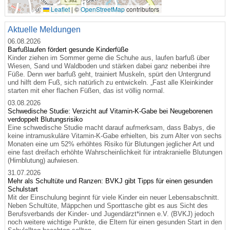
Leaflet
|
©
OpenStreetMap
contributors
Aktuelle Meldungen
06.08.2026
Barfußlaufen fördert gesunde Kinderfüße
Kinder ziehen im Sommer gerne die Schuhe aus, laufen barfuß über
Wiesen, Sand und Waldboden und stärken dabei ganz nebenbei ihre
Füße. Denn wer barfuß geht, trainiert Muskeln, spürt den Untergrund
und hilft dem Fuß, sich natürlich zu entwickeln. „Fast alle Kleinkinder
starten mit eher flachen Füßen, das ist völlig normal.
03.08.2026
Schwedische Studie: Verzicht auf Vitamin-K-Gabe bei Neugeborenen
verdoppelt Blutungsrisiko
Eine schwedische Studie macht darauf aufmerksam, dass Babys, die
keine intramuskuläre Vitamin-K-Gabe erhielten, bis zum Alter von sechs
Monaten eine um 52% erhöhtes Risiko für Blutungen jeglicher Art und
eine fast dreifach erhöhte Wahrscheinlichkeit für intrakranielle Blutungen
(Hirnblutung) aufwiesen.
31.07.2026
Mehr als Schultüte und Ranzen: BVKJ gibt Tipps für einen gesunden
Schulstart
Mit der Einschulung beginnt für viele Kinder ein neuer Lebensabschnitt.
Neben Schultüte, Mäppchen und Sporttasche gibt es aus Sicht des
Berufsverbands der Kinder- und Jugendärzt*innen e.V. (BVKJ) jedoch
noch weitere wichtige Punkte, die Eltern für einen gesunden Start in den