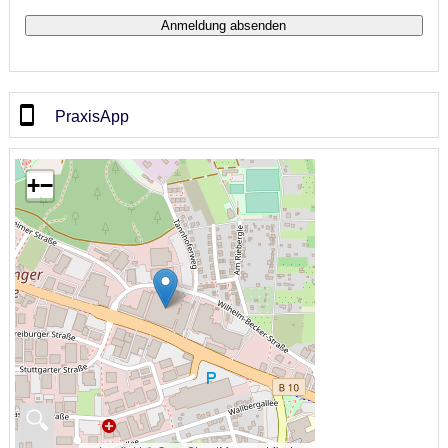
PraxisApp
+
−
🔍