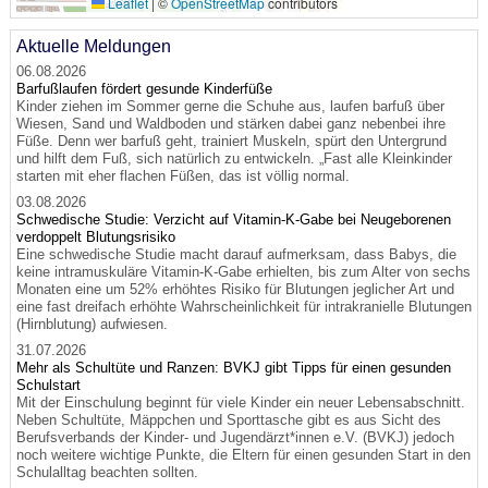
Leaflet
|
©
OpenStreetMap
contributors
Aktuelle Meldungen
06.08.2026
Barfußlaufen fördert gesunde Kinderfüße
Kinder ziehen im Sommer gerne die Schuhe aus, laufen barfuß über
Wiesen, Sand und Waldboden und stärken dabei ganz nebenbei ihre
Füße. Denn wer barfuß geht, trainiert Muskeln, spürt den Untergrund
und hilft dem Fuß, sich natürlich zu entwickeln. „Fast alle Kleinkinder
starten mit eher flachen Füßen, das ist völlig normal.
03.08.2026
Schwedische Studie: Verzicht auf Vitamin-K-Gabe bei Neugeborenen
verdoppelt Blutungsrisiko
Eine schwedische Studie macht darauf aufmerksam, dass Babys, die
keine intramuskuläre Vitamin-K-Gabe erhielten, bis zum Alter von sechs
Monaten eine um 52% erhöhtes Risiko für Blutungen jeglicher Art und
eine fast dreifach erhöhte Wahrscheinlichkeit für intrakranielle Blutungen
(Hirnblutung) aufwiesen.
31.07.2026
Mehr als Schultüte und Ranzen: BVKJ gibt Tipps für einen gesunden
Schulstart
Mit der Einschulung beginnt für viele Kinder ein neuer Lebensabschnitt.
Neben Schultüte, Mäppchen und Sporttasche gibt es aus Sicht des
Berufsverbands der Kinder- und Jugendärzt*innen e.V. (BVKJ) jedoch
noch weitere wichtige Punkte, die Eltern für einen gesunden Start in den
Schulalltag beachten sollten.