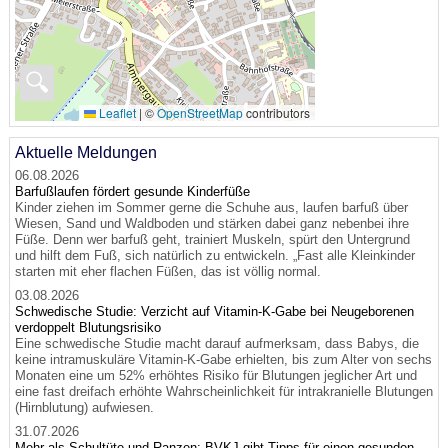
🔍
Leaflet
|
©
OpenStreetMap
contributors
Aktuelle Meldungen
06.08.2026
Barfußlaufen fördert gesunde Kinderfüße
Kinder ziehen im Sommer gerne die Schuhe aus, laufen barfuß über
Wiesen, Sand und Waldboden und stärken dabei ganz nebenbei ihre
Füße. Denn wer barfuß geht, trainiert Muskeln, spürt den Untergrund
und hilft dem Fuß, sich natürlich zu entwickeln. „Fast alle Kleinkinder
starten mit eher flachen Füßen, das ist völlig normal.
03.08.2026
Schwedische Studie: Verzicht auf Vitamin-K-Gabe bei Neugeborenen
verdoppelt Blutungsrisiko
Eine schwedische Studie macht darauf aufmerksam, dass Babys, die
keine intramuskuläre Vitamin-K-Gabe erhielten, bis zum Alter von sechs
Monaten eine um 52% erhöhtes Risiko für Blutungen jeglicher Art und
eine fast dreifach erhöhte Wahrscheinlichkeit für intrakranielle Blutungen
(Hirnblutung) aufwiesen.
31.07.2026
Mehr als Schultüte und Ranzen: BVKJ gibt Tipps für einen gesunden