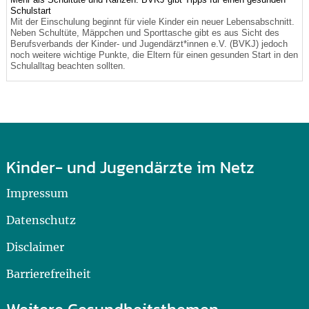
Schulstart
Mit der Einschulung beginnt für viele Kinder ein neuer Lebensabschnitt.
Neben Schultüte, Mäppchen und Sporttasche gibt es aus Sicht des
Berufsverbands der Kinder- und Jugendärzt*innen e.V. (BVKJ) jedoch
noch weitere wichtige Punkte, die Eltern für einen gesunden Start in den
Schulalltag beachten sollten.
Kinder- und Jugendärzte im Netz
Impressum
Datenschutz
Disclaimer
Barrierefreiheit