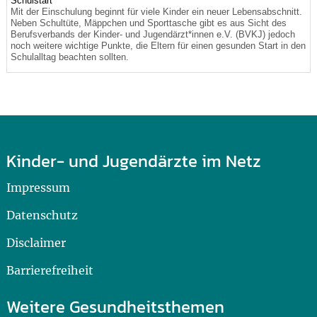
Schulstart
Mit der Einschulung beginnt für viele Kinder ein neuer Lebensabschnitt.
Neben Schultüte, Mäppchen und Sporttasche gibt es aus Sicht des
Berufsverbands der Kinder- und Jugendärzt*innen e.V. (BVKJ) jedoch
noch weitere wichtige Punkte, die Eltern für einen gesunden Start in den
Schulalltag beachten sollten.
Kinder- und Jugendärzte im Netz
Impressum
Datenschutz
Disclaimer
Barrierefreiheit
Weitere Gesundheitsthemen