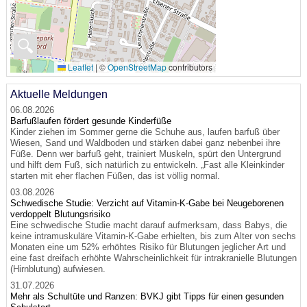
🔍
Leaflet
|
©
OpenStreetMap
contributors
Aktuelle Meldungen
06.08.2026
Barfußlaufen fördert gesunde Kinderfüße
Kinder ziehen im Sommer gerne die Schuhe aus, laufen barfuß über
Wiesen, Sand und Waldboden und stärken dabei ganz nebenbei ihre
Füße. Denn wer barfuß geht, trainiert Muskeln, spürt den Untergrund
und hilft dem Fuß, sich natürlich zu entwickeln. „Fast alle Kleinkinder
starten mit eher flachen Füßen, das ist völlig normal.
03.08.2026
Schwedische Studie: Verzicht auf Vitamin-K-Gabe bei Neugeborenen
verdoppelt Blutungsrisiko
Eine schwedische Studie macht darauf aufmerksam, dass Babys, die
keine intramuskuläre Vitamin-K-Gabe erhielten, bis zum Alter von sechs
Monaten eine um 52% erhöhtes Risiko für Blutungen jeglicher Art und
eine fast dreifach erhöhte Wahrscheinlichkeit für intrakranielle Blutungen
(Hirnblutung) aufwiesen.
31.07.2026
Mehr als Schultüte und Ranzen: BVKJ gibt Tipps für einen gesunden