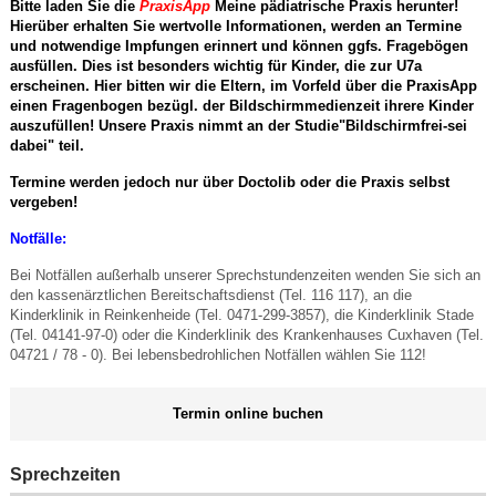
Bitte laden Sie die
PraxisApp
Meine pädiatrische Praxis herunter!
Hierüber erhalten Sie wertvolle Informationen, werden an Termine
und notwendige Impfungen erinnert und können ggfs. Fragebögen
ausfüllen. Dies ist besonders wichtig für Kinder, die zur U7a
erscheinen. Hier bitten wir die Eltern, im Vorfeld über die PraxisApp
einen Fragenbogen bezügl. der Bildschirmmedienzeit ihrere Kinder
auszufüllen! Unsere Praxis nimmt an der Studie"Bildschirmfrei-sei
dabei" teil.
Termine werden jedoch nur über Doctolib oder die Praxis selbst
vergeben!
Notfälle:
Bei Notfällen außerhalb unserer Sprechstundenzeiten wenden Sie sich an
den kassenärztlichen Bereitschaftsdienst (Tel. 116 117), an die
Kinderklinik in Reinkenheide (Tel. 0471-299-3857), die Kinderklinik Stade
(Tel. 04141-97-0) oder die Kinderklinik des Krankenhauses Cuxhaven (Tel.
04721 / 78 - 0). Bei lebensbedrohlichen Notfällen wählen Sie 112!
Termin online buchen
Sprechzeiten