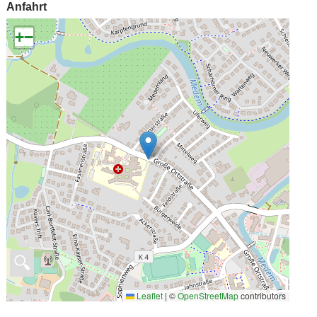
Anfahrt
+
−
🔍
Leaflet
|
©
OpenStreetMap
contributors