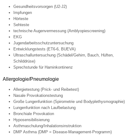
Gesundheitsvorsorgen (U2-J2)
Impfungen
Hörteste
Sehteste
technische Augenvermessung (Amblyopiescreening)
EKG
Jugendarbeitsschutzuntersuchung
Entwicklungstests (ET6-6, BUEVA)
Ultraschalluntersuchung (Schädel/Gehirn, Bauch, Hüften,
Schilddrüse)
Sprechstunde für Harninkontinenz
Allergologie/Pneumologie
Allergietestung (Prick- und Reibetest)
Nasale Provokationstestung
Große Lungenfunktion (Spirometrie und Bodyplethysmographie)
Lungenfunktion nach Laufbelastung
Bronchiale Provokation
Hyposensibilisierung
Asthmaschulung/Inhalationsinstruktion
DMP Asthma (DMP = Disease-Management-Programm)