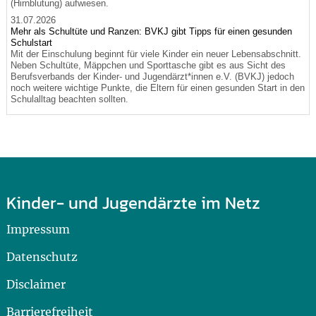
(Hirnblutung) aufwiesen.
31.07.2026
Mehr als Schultüte und Ranzen: BVKJ gibt Tipps für einen gesunden
Schulstart
Mit der Einschulung beginnt für viele Kinder ein neuer Lebensabschnitt.
Neben Schultüte, Mäppchen und Sporttasche gibt es aus Sicht des
Berufsverbands der Kinder- und Jugendärzt*innen e.V. (BVKJ) jedoch
noch weitere wichtige Punkte, die Eltern für einen gesunden Start in den
Schulalltag beachten sollten.
Kinder- und Jugendärzte im Netz
Impressum
Datenschutz
Disclaimer
Barrierefreiheit