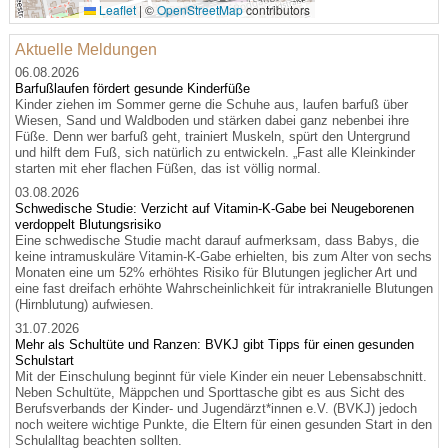
Leaflet
|
©
OpenStreetMap
contributors
Aktuelle Meldungen
06.08.2026
Barfußlaufen fördert gesunde Kinderfüße
Kinder ziehen im Sommer gerne die Schuhe aus, laufen barfuß über
Wiesen, Sand und Waldboden und stärken dabei ganz nebenbei ihre
Füße. Denn wer barfuß geht, trainiert Muskeln, spürt den Untergrund
und hilft dem Fuß, sich natürlich zu entwickeln. „Fast alle Kleinkinder
starten mit eher flachen Füßen, das ist völlig normal.
03.08.2026
Schwedische Studie: Verzicht auf Vitamin-K-Gabe bei Neugeborenen
verdoppelt Blutungsrisiko
Eine schwedische Studie macht darauf aufmerksam, dass Babys, die
keine intramuskuläre Vitamin-K-Gabe erhielten, bis zum Alter von sechs
Monaten eine um 52% erhöhtes Risiko für Blutungen jeglicher Art und
eine fast dreifach erhöhte Wahrscheinlichkeit für intrakranielle Blutungen
(Hirnblutung) aufwiesen.
31.07.2026
Mehr als Schultüte und Ranzen: BVKJ gibt Tipps für einen gesunden
Schulstart
Mit der Einschulung beginnt für viele Kinder ein neuer Lebensabschnitt.
Neben Schultüte, Mäppchen und Sporttasche gibt es aus Sicht des
Berufsverbands der Kinder- und Jugendärzt*innen e.V. (BVKJ) jedoch
noch weitere wichtige Punkte, die Eltern für einen gesunden Start in den
Schulalltag beachten sollten.