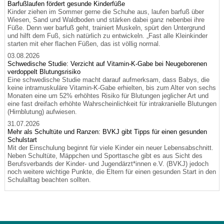
Barfußlaufen fördert gesunde Kinderfüße
Kinder ziehen im Sommer gerne die Schuhe aus, laufen barfuß über
Wiesen, Sand und Waldboden und stärken dabei ganz nebenbei ihre
Füße. Denn wer barfuß geht, trainiert Muskeln, spürt den Untergrund
und hilft dem Fuß, sich natürlich zu entwickeln. „Fast alle Kleinkinder
starten mit eher flachen Füßen, das ist völlig normal.
03.08.2026
Schwedische Studie: Verzicht auf Vitamin-K-Gabe bei Neugeborenen
verdoppelt Blutungsrisiko
Eine schwedische Studie macht darauf aufmerksam, dass Babys, die
keine intramuskuläre Vitamin-K-Gabe erhielten, bis zum Alter von sechs
Monaten eine um 52% erhöhtes Risiko für Blutungen jeglicher Art und
eine fast dreifach erhöhte Wahrscheinlichkeit für intrakranielle Blutungen
(Hirnblutung) aufwiesen.
31.07.2026
Mehr als Schultüte und Ranzen: BVKJ gibt Tipps für einen gesunden
Schulstart
Mit der Einschulung beginnt für viele Kinder ein neuer Lebensabschnitt.
Neben Schultüte, Mäppchen und Sporttasche gibt es aus Sicht des
Berufsverbands der Kinder- und Jugendärzt*innen e.V. (BVKJ) jedoch
noch weitere wichtige Punkte, die Eltern für einen gesunden Start in den
Schulalltag beachten sollten.