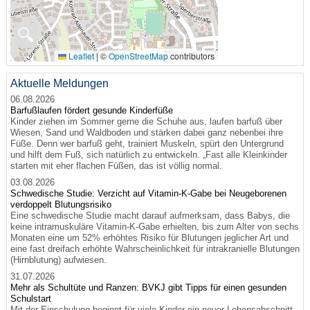
🔍
Leaflet
|
©
OpenStreetMap
contributors
Aktuelle Meldungen
06.08.2026
Barfußlaufen fördert gesunde Kinderfüße
Kinder ziehen im Sommer gerne die Schuhe aus, laufen barfuß über
Wiesen, Sand und Waldboden und stärken dabei ganz nebenbei ihre
Füße. Denn wer barfuß geht, trainiert Muskeln, spürt den Untergrund
und hilft dem Fuß, sich natürlich zu entwickeln. „Fast alle Kleinkinder
starten mit eher flachen Füßen, das ist völlig normal.
03.08.2026
Schwedische Studie: Verzicht auf Vitamin-K-Gabe bei Neugeborenen
verdoppelt Blutungsrisiko
Eine schwedische Studie macht darauf aufmerksam, dass Babys, die
keine intramuskuläre Vitamin-K-Gabe erhielten, bis zum Alter von sechs
Monaten eine um 52% erhöhtes Risiko für Blutungen jeglicher Art und
eine fast dreifach erhöhte Wahrscheinlichkeit für intrakranielle Blutungen
(Hirnblutung) aufwiesen.
31.07.2026
Mehr als Schultüte und Ranzen: BVKJ gibt Tipps für einen gesunden
Schulstart
Mit der Einschulung beginnt für viele Kinder ein neuer Lebensabschnitt.