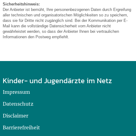
Sicherheitshinweis:
Der Anbieter ist bemüht, Ihre personenbezogenen Daten durch Ergreifung
aller technischen und organisatorischen Möglichkeiten so zu speichern,
dass sie für Dritte nicht zugänglich sind. Bei der Kommunikation per E-
Mail kann die vollständige Datensicherheit vom Anbieter nicht
gewährleistet werden, so dass der Anbieter Ihnen bei vertraulichen
Informationen den Postweg empfiehlt.
Kinder- und Jugendärzte im Netz
Impressum
Datenschutz
Disclaimer
Barrierefreiheit