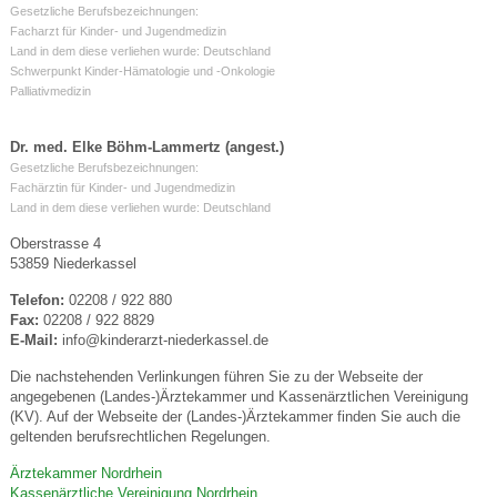
Gesetzliche Berufsbezeichnungen:
Facharzt für Kinder- und Jugendmedizin
Land in dem diese verliehen wurde: Deutschland
Schwerpunkt Kinder-Hämatologie und -Onkologie
Palliativmedizin
Dr. med. Elke Böhm-Lammertz (angest.)
Gesetzliche Berufsbezeichnungen:
Fachärztin für Kinder- und Jugendmedizin
Land in dem diese verliehen wurde: Deutschland
Oberstrasse 4
53859 Niederkassel
Telefon:
02208 / 922 880
Fax:
02208 / 922 8829
E-Mail:
info@kinderarzt-niederkassel.de
Die nachstehenden Verlinkungen führen Sie zu der Webseite der
angegebenen (Landes-)Ärztekammer und Kassenärztlichen Vereinigung
(KV). Auf der Webseite der (Landes-)Ärztekammer finden Sie auch die
geltenden berufsrechtlichen Regelungen.
Ärztekammer Nordrhein
Kassenärztliche Vereinigung Nordrhein