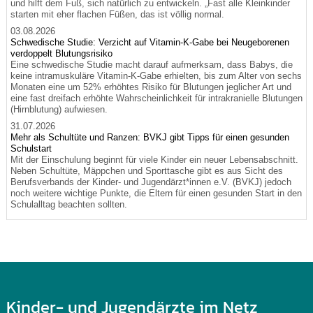
und hilft dem Fuß, sich natürlich zu entwickeln. „Fast alle Kleinkinder
starten mit eher flachen Füßen, das ist völlig normal.
03.08.2026
Schwedische Studie: Verzicht auf Vitamin-K-Gabe bei Neugeborenen
verdoppelt Blutungsrisiko
Eine schwedische Studie macht darauf aufmerksam, dass Babys, die
keine intramuskuläre Vitamin-K-Gabe erhielten, bis zum Alter von sechs
Monaten eine um 52% erhöhtes Risiko für Blutungen jeglicher Art und
eine fast dreifach erhöhte Wahrscheinlichkeit für intrakranielle Blutungen
(Hirnblutung) aufwiesen.
31.07.2026
Mehr als Schultüte und Ranzen: BVKJ gibt Tipps für einen gesunden
Schulstart
Mit der Einschulung beginnt für viele Kinder ein neuer Lebensabschnitt.
Neben Schultüte, Mäppchen und Sporttasche gibt es aus Sicht des
Berufsverbands der Kinder- und Jugendärzt*innen e.V. (BVKJ) jedoch
noch weitere wichtige Punkte, die Eltern für einen gesunden Start in den
Schulalltag beachten sollten.
Kinder- und Jugendärzte im Netz