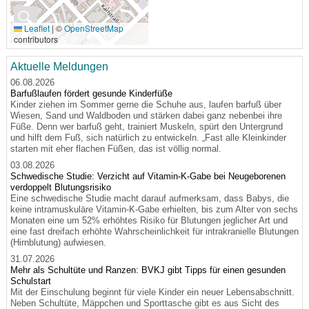
🔍
Leaflet
|
©
OpenStreetMap
contributors
Aktuelle Meldungen
06.08.2026
Barfußlaufen fördert gesunde Kinderfüße
Kinder ziehen im Sommer gerne die Schuhe aus, laufen barfuß über
Wiesen, Sand und Waldboden und stärken dabei ganz nebenbei ihre
Füße. Denn wer barfuß geht, trainiert Muskeln, spürt den Untergrund
und hilft dem Fuß, sich natürlich zu entwickeln. „Fast alle Kleinkinder
starten mit eher flachen Füßen, das ist völlig normal.
03.08.2026
Schwedische Studie: Verzicht auf Vitamin-K-Gabe bei Neugeborenen
verdoppelt Blutungsrisiko
Eine schwedische Studie macht darauf aufmerksam, dass Babys, die
keine intramuskuläre Vitamin-K-Gabe erhielten, bis zum Alter von sechs
Monaten eine um 52% erhöhtes Risiko für Blutungen jeglicher Art und
eine fast dreifach erhöhte Wahrscheinlichkeit für intrakranielle Blutungen
(Hirnblutung) aufwiesen.
31.07.2026
Mehr als Schultüte und Ranzen: BVKJ gibt Tipps für einen gesunden
Schulstart
Mit der Einschulung beginnt für viele Kinder ein neuer Lebensabschnitt.
Neben Schultüte, Mäppchen und Sporttasche gibt es aus Sicht des