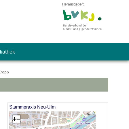
Herausgeber:
iathek
Kropp
Stammpraxis Neu-Ulm
+
−