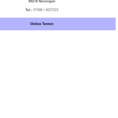
89278 Nersingen
Tel.:
07308 / 9237221
Online Termin