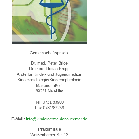
 Bildschirmmediengebrauch
Gemeinschaftspraxis
rsorgen
Dr. med. Peter Bride
Dr. med. Florian Kropp
Ärzte für Kinder- und Jugendmedizin
erinnerung
der
Kinderkardiologie/Kindernephrologie
Marienstraße 1
89231 Neu-Ulm
ormationsflyer
Tel. 0731/83900
Fax 0731/82256
E-Mail:
info@kinderaerzte-donaucenter.de
d gestalten
Praxisfiliale
Weißenhorner Str. 13