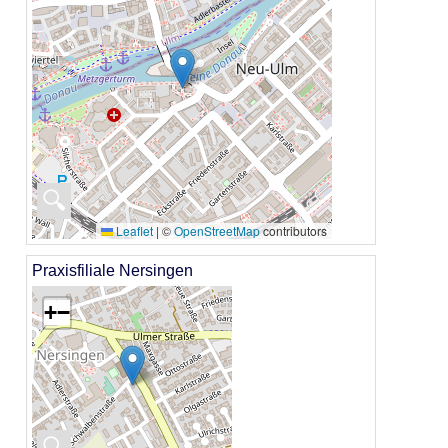
🔍
Leaflet
|
©
OpenStreetMap
contributors
Praxisfiliale Nersingen
+
−