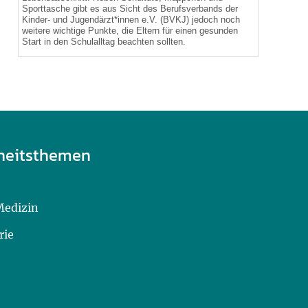
Sporttasche gibt es aus Sicht des Berufsverbands der
Kinder- und Jugendärzt*innen e.V. (BVKJ) jedoch noch
weitere wichtige Punkte, die Eltern für einen gesunden
Start in den Schulalltag beachten sollten.
heitsthemen
Medizin
rie