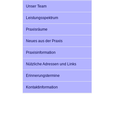
Unser Team
Leistungsspektrum
Impfsicherheit
Notdienste
Empfehlungen zum
Praxisräume
Häufige Fragen
Hörlexikon
Neues aus der Praxis
Praxisinformation
Recht auf Impfung
Material zu den Vo
Nützliche Adressen und Links
Erinnerungstermine
Vorsorge- und Impf
Entwicklungskalen
Kontaktinformation
Broschüren und Inf
Familienzeit gesun