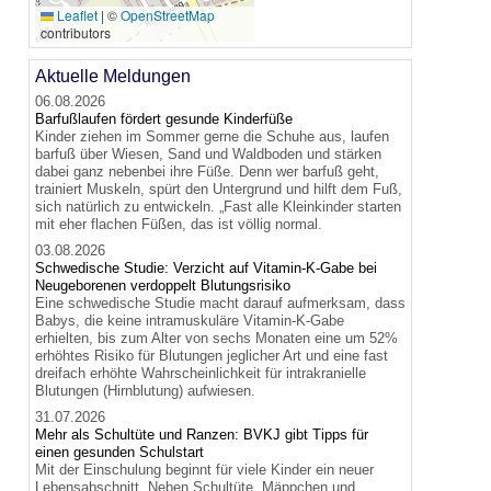
🔍
Leaflet
|
©
OpenStreetMap
contributors
Aktuelle Meldungen
06.08.2026
Barfußlaufen fördert gesunde Kinderfüße
Kinder ziehen im Sommer gerne die Schuhe aus, laufen
barfuß über Wiesen, Sand und Waldboden und stärken
dabei ganz nebenbei ihre Füße. Denn wer barfuß geht,
trainiert Muskeln, spürt den Untergrund und hilft dem Fuß,
sich natürlich zu entwickeln. „Fast alle Kleinkinder starten
mit eher flachen Füßen, das ist völlig normal.
03.08.2026
Schwedische Studie: Verzicht auf Vitamin-K-Gabe bei
Neugeborenen verdoppelt Blutungsrisiko
Eine schwedische Studie macht darauf aufmerksam, dass
Babys, die keine intramuskuläre Vitamin-K-Gabe
erhielten, bis zum Alter von sechs Monaten eine um 52%
erhöhtes Risiko für Blutungen jeglicher Art und eine fast
dreifach erhöhte Wahrscheinlichkeit für intrakranielle
Blutungen (Hirnblutung) aufwiesen.
31.07.2026
Mehr als Schultüte und Ranzen: BVKJ gibt Tipps für
einen gesunden Schulstart
Mit der Einschulung beginnt für viele Kinder ein neuer
Lebensabschnitt. Neben Schultüte, Mäppchen und