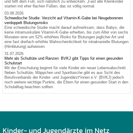
und hilft dem Fuß, sich natürlich zu entwickeln. „Fast alle Kleinkinder
starten mit eher flachen Füßen, das ist völlig normal.
03.08.2026
Schwedische Studie: Verzicht auf Vitamin-K-Gabe bei Neugeborenen
verdoppelt Blutungsrisiko
Eine schwedische Studie macht darauf aufmerksam, dass Babys, die
keine intramuskuläre Vitamin-K-Gabe erhielten, bis zum Alter von sechs
Monaten eine um 52% erhöhtes Risiko für Blutungen jeglicher Art und
eine fast dreifach erhöhte Wahrscheinlichkeit für intrakranielle Blutungen
(Hirnblutung) aufwiesen.
31.07.2026
Mehr als Schultüte und Ranzen: BVKJ gibt Tipps für einen gesunden
Schulstart
Mit der Einschulung beginnt für viele Kinder ein neuer Lebensabschnitt.
Neben Schultüte, Mäppchen und Sporttasche gibt es aus Sicht des
Berufsverbands der Kinder- und Jugendärzt*innen e.V. (BVKJ) jedoch
noch weitere wichtige Punkte, die Eltern für einen gesunden Start in den
Schulalltag beachten sollten.
Kinder- und Jugendärzte im Netz