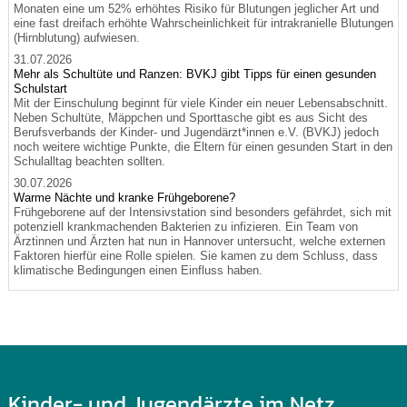
Monaten eine um 52% erhöhtes Risiko für Blutungen jeglicher Art und
eine fast dreifach erhöhte Wahrscheinlichkeit für intrakranielle Blutungen
(Hirnblutung) aufwiesen.
31.07.2026
Mehr als Schultüte und Ranzen: BVKJ gibt Tipps für einen gesunden
Schulstart
Mit der Einschulung beginnt für viele Kinder ein neuer Lebensabschnitt.
Neben Schultüte, Mäppchen und Sporttasche gibt es aus Sicht des
Berufsverbands der Kinder- und Jugendärzt*innen e.V. (BVKJ) jedoch
noch weitere wichtige Punkte, die Eltern für einen gesunden Start in den
Schulalltag beachten sollten.
30.07.2026
Warme Nächte und kranke Frühgeborene?
Frühgeborene auf der Intensivstation sind besonders gefährdet, sich mit
potenziell krankmachenden Bakterien zu infizieren. Ein Team von
Ärztinnen und Ärzten hat nun in Hannover untersucht, welche externen
Faktoren hierfür eine Rolle spielen. Sie kamen zu dem Schluss, dass
klimatische Bedingungen einen Einfluss haben.
Kinder- und Jugendärzte im Netz