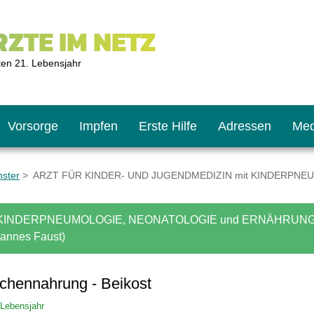
ZTE IM NETZ
ten 21. Lebensjahr
Vorsorge
Impfen
Erste Hilfe
Adressen
Med
nster
> ARZT FÜR KINDER- UND JUGENDMEDIZIN mit KINDERPNE
U9
ie oft?
hner
INDERPNEUMOLOGIE, NEONATOLOGIE und ERNÄHRUNGSMEDI
hannes Faust)
s U11
chten?
aschennahrung - Beikost
 Lebensjahr
2
r