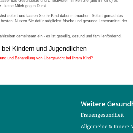
asser das Gesündeste und Effektivste! Trinken Sie (und ihr Kind) es
e - keine Milch gegen Durst.
chst selbst und lassen Sie ihr Kind dabei mitmachen! Selbst gemachtes
esten! Nutzen Sie dafür möglichst frische und gesunde Lebensmittel der
hlzeiten gemeinsam ein - es ist gesellig, gesund und familienfördernd.
 bei Kindern und Jugendlichen
ung und Behandlung von Übergewicht bei Ihrem Kind?
Weitere Gesund
Frauengesundheit
Allgemeine & Innere 