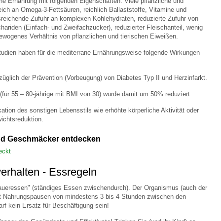
ine Ernährung mit folgenden Eigenschaften: Viele pflanzliche und
reich an Omega-3-Fettsäuren, reichlich Ballaststoffe, Vitamine und
reichende Zufuhr an komplexen Kohlehydraten, reduzierte Zufuhr von
ariden (Einfach- und Zweifachzucker), reduzierter Fleischanteil, wenig
gewogenes Verhältnis von pflanzlichen und tierischen Eiweißen.
tudien haben für die mediterrane Ernährungsweise folgende Wirkungen
ezüglich der Prävention (Vorbeugung) von Diabetes Typ II und Herzinfarkt.
 (für 55 – 80-jährige mit BMI von 30) wurde damit um 50% reduziert
ation des sonstigen Lebensstils wie erhöhte körperliche Aktivität oder
chtsreduktion.
nd Geschmäcker entdecken
eckt
erhalten - Essregeln
aueressen" (ständiges Essen zwischendurch). Der Organismus (auch der
gt Nahrungspausen von mindestens 3 bis 4 Stunden zwischen den
rf kein Ersatz für Beschäftigung sein!