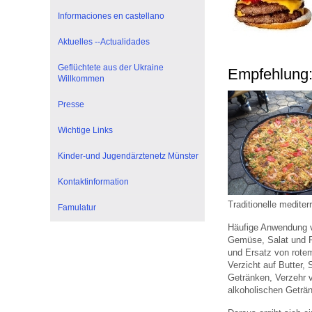
U0-Vorsorge
Informaciones en castellano
Aktuelles --Actualidades
Geflüchtete aus der Ukraine
Empfehlung:
Willkommen
Presse
Wichtige Links
Kinder-und Jugendärztenetz Münster
Kontaktinformation
Traditionelle medite
Famulatur
Häufige Anwendung v
Gemüse, Salat und F
und Ersatz von rote
Verzicht auf Butter
Getränken, Verzehr 
alkoholischen Geträ