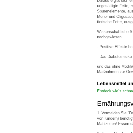
Daraus ergibt sich e
ungesättigte Fette, 
Spurenelemente, aus
Mono- und Oligosacch
tierische Fette, aus
Wissenschaftliche S
nachgewiesen:
- Positive Effekte b
- Das Diabetesrisiko
und das ohne Modifik
Maßnahmen zur Gewi
Lebensmittel u
Entdeck wie´s schm
Ernährungsv
1. Vermeiden Sie "D
von Kindern) benöti
Mahlzeiten! Essen da