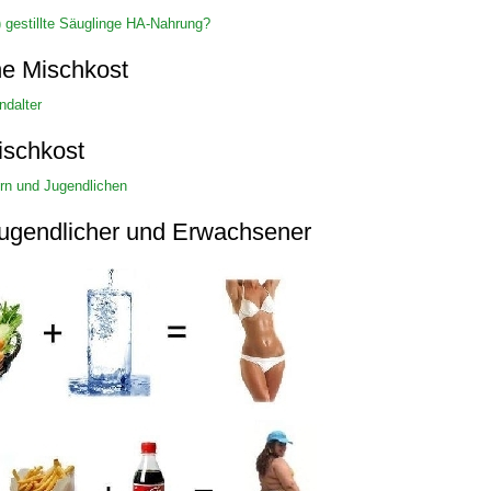
l) gestillte Säuglinge HA-Nahrung?
 Bildschirmmediengebrauch
e Mischkost
ndalter
ischkost
rn und Jugendlichen
rsorgen
ugendlicher und Erwachsener
erinnerung
der
ormationsflyer
d gestalten