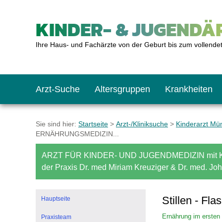
KINDER- & JUGENDÄR
Ihre Haus- und Fachärzte von der Geburt bis zum vollende
Arzt-Suche
Altersgruppen
Krankheiten
Das erste Jahr
Baby: U1 bis U6
Impfkalender
Notrufnummern
Notdienste
BMI-Rechner
Sie sind hier:
Startseite
>
Arzt-/Kliniksuche
>
Kinderarzt Mü
ERNÄHRUNGSMEDIZIN...
Kleinkinder
Kleinkind: U7 bis 
Impfen: Wann und w
Giftnotruf
Sozialpädiatrie
Körpergrößen-Rec
ARZT FÜR KINDER- UND JUGENDMEDIZIN mit K
der Praxis Dr. med Miriam Kreuziger & Dr. med. Jo
Schulkinder
Schulkind: U10 bi
Was muss man bea
Hausapotheke
Gesundheitsämter
Blutdruckrechner
Stillen - Fl
Hauptseite
Ernährung im ersten
Praxisteam
Jugendliche
Teenager: J1 bis J
Impfreaktionen
Sofortmaßnahmen
Link-Tipps
Wachstum-Rechne