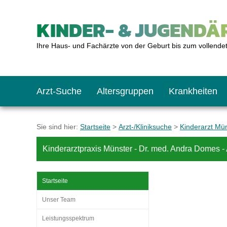
KINDER- & JUGENDÄR
Ihre Haus- und Fachärzte von der Geburt bis zum vollende
Arzt-Suche
Altersgruppen
Krankheiten
Das erste Jahr
Baby: U1 bis U6
Impfkalender
Notrufnummern
Notdienste
BMI-Rechner
Sie sind hier:
Startseite
>
Arzt-/Kliniksuche
>
Kinderarzt Mü
Kinderarztpraxis Münster - Dr. med. Andra Domes -
Kleinkinder
Kleinkind: U7 bis 
Impfen: Wann und w
Giftnotruf
Sozialpädiatrie
Körpergrößen-Rec
Startseite
Schulkinder
Schulkind: U10 bi
Was muss man bea
Hausapotheke
Gesundheitsämter
Blutdruckrechner
Unser Team
Leistungsspektrum
Jugendliche
Teenager: J1 bis J
Impfreaktionen
Sofortmaßnahmen
Link-Tipps
Wachstum-Rechne