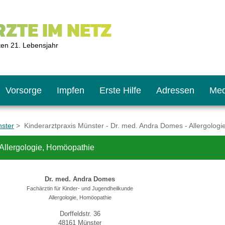
ZTE IM NETZ
ten 21. Lebensjahr
Vorsorge
Impfen
Erste Hilfe
Adressen
Med
nster
> Kinderarztpraxis Münster - Dr. med. Andra Domes - Allergolog
 Allergologie, Homöopathie
U9
ie oft?
hner
Dr. med. Andra Domes
s U11
chten?
Fachärztin für Kinder- und Jugendheilkunde
Allergologie, Homöopathie
Dorffeldstr. 36
2
r
48161 Münster