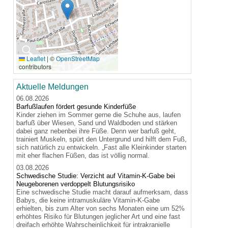
🔍
Leaflet
|
©
OpenStreetMap
contributors
Aktuelle Meldungen
06.08.2026
Barfußlaufen fördert gesunde Kinderfüße
Kinder ziehen im Sommer gerne die Schuhe aus, laufen
barfuß über Wiesen, Sand und Waldboden und stärken
dabei ganz nebenbei ihre Füße. Denn wer barfuß geht,
trainiert Muskeln, spürt den Untergrund und hilft dem Fuß,
sich natürlich zu entwickeln. „Fast alle Kleinkinder starten
mit eher flachen Füßen, das ist völlig normal.
03.08.2026
Schwedische Studie: Verzicht auf Vitamin-K-Gabe bei
Neugeborenen verdoppelt Blutungsrisiko
Eine schwedische Studie macht darauf aufmerksam, dass
Babys, die keine intramuskuläre Vitamin-K-Gabe
erhielten, bis zum Alter von sechs Monaten eine um 52%
erhöhtes Risiko für Blutungen jeglicher Art und eine fast
dreifach erhöhte Wahrscheinlichkeit für intrakranielle