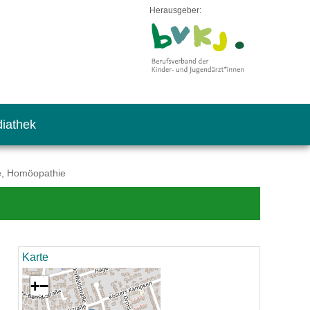
Herausgeber:
iathek
ie, Homöopathie
Karte
+
−