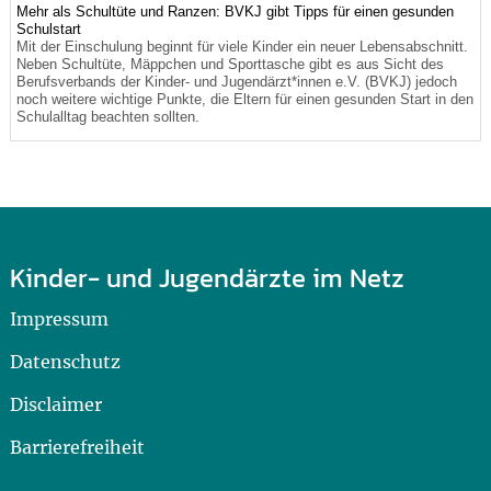
Mehr als Schultüte und Ranzen: BVKJ gibt Tipps für einen gesunden
Schulstart
Mit der Einschulung beginnt für viele Kinder ein neuer Lebensabschnitt.
Neben Schultüte, Mäppchen und Sporttasche gibt es aus Sicht des
Berufsverbands der Kinder- und Jugendärzt*innen e.V. (BVKJ) jedoch
noch weitere wichtige Punkte, die Eltern für einen gesunden Start in den
Schulalltag beachten sollten.
Kinder- und Jugendärzte im Netz
Impressum
Datenschutz
Disclaimer
Barrierefreiheit