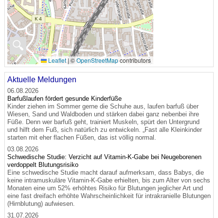
🔍
Leaflet
|
©
OpenStreetMap
contributors
Aktuelle Meldungen
06.08.2026
Barfußlaufen fördert gesunde Kinderfüße
Kinder ziehen im Sommer gerne die Schuhe aus, laufen barfuß über
Wiesen, Sand und Waldboden und stärken dabei ganz nebenbei ihre
Füße. Denn wer barfuß geht, trainiert Muskeln, spürt den Untergrund
und hilft dem Fuß, sich natürlich zu entwickeln. „Fast alle Kleinkinder
starten mit eher flachen Füßen, das ist völlig normal.
03.08.2026
Schwedische Studie: Verzicht auf Vitamin-K-Gabe bei Neugeborenen
verdoppelt Blutungsrisiko
Eine schwedische Studie macht darauf aufmerksam, dass Babys, die
keine intramuskuläre Vitamin-K-Gabe erhielten, bis zum Alter von sechs
Monaten eine um 52% erhöhtes Risiko für Blutungen jeglicher Art und
eine fast dreifach erhöhte Wahrscheinlichkeit für intrakranielle Blutungen
(Hirnblutung) aufwiesen.
31.07.2026