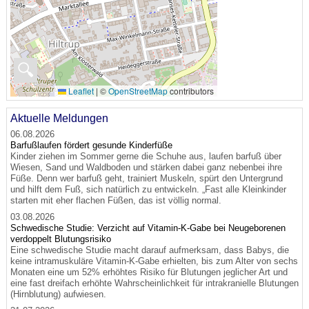
🔍
Leaflet
|
©
OpenStreetMap
contributors
Aktuelle Meldungen
06.08.2026
Barfußlaufen fördert gesunde Kinderfüße
Kinder ziehen im Sommer gerne die Schuhe aus, laufen barfuß über
Wiesen, Sand und Waldboden und stärken dabei ganz nebenbei ihre
Füße. Denn wer barfuß geht, trainiert Muskeln, spürt den Untergrund
und hilft dem Fuß, sich natürlich zu entwickeln. „Fast alle Kleinkinder
starten mit eher flachen Füßen, das ist völlig normal.
03.08.2026
Schwedische Studie: Verzicht auf Vitamin-K-Gabe bei Neugeborenen
verdoppelt Blutungsrisiko
Eine schwedische Studie macht darauf aufmerksam, dass Babys, die
keine intramuskuläre Vitamin-K-Gabe erhielten, bis zum Alter von sechs
Monaten eine um 52% erhöhtes Risiko für Blutungen jeglicher Art und
eine fast dreifach erhöhte Wahrscheinlichkeit für intrakranielle Blutungen
(Hirnblutung) aufwiesen.