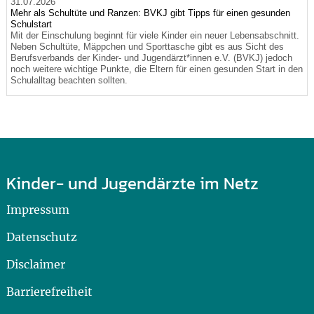
31.07.2026
Mehr als Schultüte und Ranzen: BVKJ gibt Tipps für einen gesunden
Schulstart
Mit der Einschulung beginnt für viele Kinder ein neuer Lebensabschnitt.
Neben Schultüte, Mäppchen und Sporttasche gibt es aus Sicht des
Berufsverbands der Kinder- und Jugendärzt*innen e.V. (BVKJ) jedoch
noch weitere wichtige Punkte, die Eltern für einen gesunden Start in den
Schulalltag beachten sollten.
Kinder- und Jugendärzte im Netz
Impressum
Datenschutz
Disclaimer
Barrierefreiheit