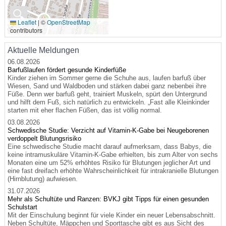
🔍
Leaflet
|
©
OpenStreetMap
contributors
Aktuelle Meldungen
06.08.2026
Barfußlaufen fördert gesunde Kinderfüße
Kinder ziehen im Sommer gerne die Schuhe aus, laufen barfuß über
Wiesen, Sand und Waldboden und stärken dabei ganz nebenbei ihre
Füße. Denn wer barfuß geht, trainiert Muskeln, spürt den Untergrund
und hilft dem Fuß, sich natürlich zu entwickeln. „Fast alle Kleinkinder
starten mit eher flachen Füßen, das ist völlig normal.
03.08.2026
Schwedische Studie: Verzicht auf Vitamin-K-Gabe bei Neugeborenen
verdoppelt Blutungsrisiko
Eine schwedische Studie macht darauf aufmerksam, dass Babys, die
keine intramuskuläre Vitamin-K-Gabe erhielten, bis zum Alter von sechs
Monaten eine um 52% erhöhtes Risiko für Blutungen jeglicher Art und
eine fast dreifach erhöhte Wahrscheinlichkeit für intrakranielle Blutungen
(Hirnblutung) aufwiesen.
31.07.2026
Mehr als Schultüte und Ranzen: BVKJ gibt Tipps für einen gesunden
Schulstart
Mit der Einschulung beginnt für viele Kinder ein neuer Lebensabschnitt.
Neben Schultüte, Mäppchen und Sporttasche gibt es aus Sicht des