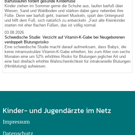
Barfußlaufen fördert gesunde Kinderfüße
Kinder ziehen im Sommer gerne die Schuhe aus, laufen barfuß über
Wiesen, Sand und Waldboden und stärken dabei ganz nebenbei ihre
Füße. Denn wer barfuß geht, trainiert Muskeln, spürt den Untergrund
und hilft dem Fuß, sich natürlich zu entwickeln. „Fast alle Kleinkinder
starten mit eher flachen Füßen, das ist völlig normal.
03.08.2026
Schwedische Studie: Verzicht auf Vitamin-K-Gabe bei Neugeborenen
verdoppelt Blutungsrisiko
Eine schwedische Studie macht darauf aufmerksam, dass Babys, die
keine intramuskuläre Vitamin-K-Gabe erhielten, bis zum Alter von sechs
Monaten eine um 52% erhöhtes Risiko für Blutungen jeglicher Art und
eine fast dreifach erhöhte Wahrscheinlichkeit für intrakranielle Blutungen
(Hirnblutung) aufwiesen.
Kinder- und Jugendärzte im Netz
Impressum
Datenschutz