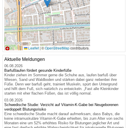
🔍
Leaflet
|
©
OpenStreetMap
contributors
Aktuelle Meldungen
06.08.2026
Barfußlaufen fördert gesunde Kinderfüße
Kinder ziehen im Sommer gerne die Schuhe aus, laufen barfuß über
Wiesen, Sand und Waldboden und stärken dabei ganz nebenbei ihre
Füße. Denn wer barfuß geht, trainiert Muskeln, spürt den Untergrund
und hilft dem Fuß, sich natürlich zu entwickeln. „Fast alle Kleinkinder
starten mit eher flachen Füßen, das ist völlig normal.
03.08.2026
Schwedische Studie: Verzicht auf Vitamin-K-Gabe bei Neugeborenen
verdoppelt Blutungsrisiko
Eine schwedische Studie macht darauf aufmerksam, dass Babys, die
keine intramuskuläre Vitamin-K-Gabe erhielten, bis zum Alter von sechs
Monaten eine um 52% erhöhtes Risiko für Blutungen jeglicher Art und
eine fast dreifach erhöhte Wahrscheinlichkeit für intrakranielle Blutungen