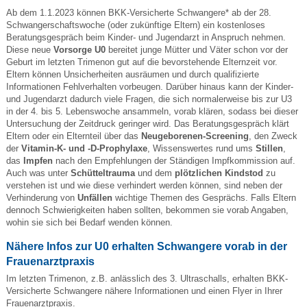
Ab dem 1.1.2023 können BKK-Versicherte Schwangere* ab der 28.
Schwangerschaftswoche (oder zukünftige Eltern) ein kostenloses
Beratungsgespräch beim Kinder- und Jugendarzt in Anspruch nehmen.
Diese neue
Vorsorge U0
bereitet junge Mütter und Väter schon vor der
Geburt im letzten Trimenon gut auf die bevorstehende Elternzeit vor.
Eltern können Unsicherheiten ausräumen und durch qualifizierte
Informationen Fehlverhalten vorbeugen. Darüber hinaus kann der Kinder-
und Jugendarzt dadurch viele Fragen, die sich normalerweise bis zur U3
in der 4. bis 5. Lebenswoche ansammeln, vorab klären, sodass bei dieser
Untersuchung der Zeitdruck geringer wird. Das Beratungsgespräch klärt
Eltern oder ein Elternteil über das
Neugeborenen-Screening
, den Zweck
der
Vitamin-K- und -D-Prophylaxe
, Wissenswertes rund ums
Stillen
,
das
Impfen
nach den Empfehlungen der Ständigen Impfkommission auf.
Auch was unter
Schütteltrauma
und dem
plötzlichen Kindstod
zu
verstehen ist und wie diese verhindert werden können, sind neben der
Verhinderung von
Unfällen
wichtige Themen des Gesprächs. Falls Eltern
dennoch Schwierigkeiten haben sollten, bekommen sie vorab Angaben,
wohin sie sich bei Bedarf wenden können.
Nähere Infos zur U0 erhalten Schwangere vorab in der
Frauenarztpraxis
Im letzten Trimenon, z.B. anlässlich des 3. Ultraschalls, erhalten BKK-
Versicherte Schwangere nähere Informationen und einen Flyer in Ihrer
Frauenarztpraxis.